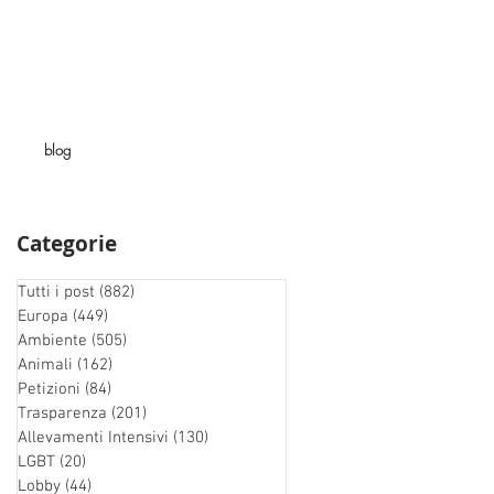
blog
Categorie
Tutti i post
(882)
882 post
Europa
(449)
449 post
Ambiente
(505)
505 post
Animali
(162)
162 post
Petizioni
(84)
84 post
Trasparenza
(201)
201 post
Allevamenti Intensivi
(130)
130 post
LGBT
(20)
20 post
Lobby
(44)
44 post