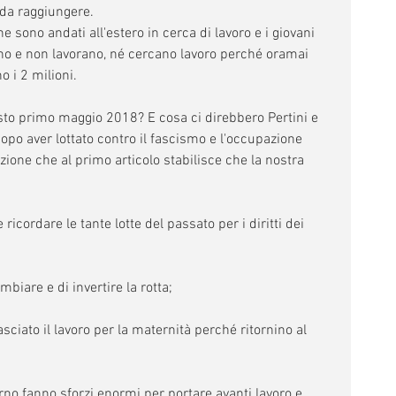
 da raggiungere.
e sono andati all'estero in cerca di lavoro e i giovani 
ano e non lavorano, né cercano lavoro perché oramai 
o i 2 milioni.
to primo maggio 2018? E cosa ci direbbero Pertini e 
opo aver lottato contro il fascismo e l'occupazione 
ione che al primo articolo stabilisce che la nostra 
ricordare le tante lotte del passato per i diritti dei 
biare e di invertire la rotta;
ciato il lavoro per la maternità perché ritornino al 
no fanno sforzi enormi per portare avanti lavoro e 