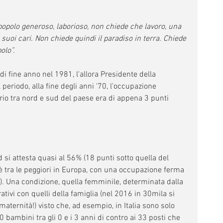
 popolo generoso, laborioso, non chiede che lavoro, una 
 suoi cari. Non chiede quindi il paradiso in terra. Chiede 
olo”.
i fine anno nel 1981, l'allora Presidente della 
periodo, alla fine degli anni '70, l'occupazione 
ario tra nord e sud del paese era di appena 3 punti 
 si attesta quasi al 56% (18 punti sotto quella del 
 è tra le peggiori in Europa, con una occupazione ferma 
%). Una condizione, quella femminile, determinata dalla 
rativi con quelli della famiglia (nel 2016 in 30mila si 
aternità!) visto che, ad esempio, in Italia sono solo 
00 bambini tra gli 0 e i 3 anni di contro ai 33 posti che 