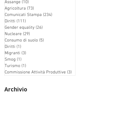
Assange
(10)
10 post
Agricoltura
(73)
73 post
Comunicati Stampa
(234)
234 post
Diritti
(111)
111 post
Gender equality
(26)
26 post
Nucleare
(29)
29 post
Consumo di suolo
(5)
5 post
Diritti
(1)
1 post
Migranti
(3)
3 post
Smog
(1)
1 post
Turismo
(1)
1 post
Commissione Attività Produttive
(3)
3 post
Archivio