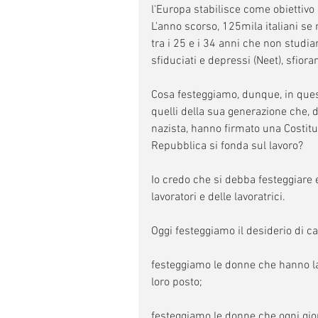
l'Europa stabilisce come obiettivo
L'anno scorso, 125mila italiani se n
tra i 25 e i 34 anni che non studi
sfiduciati e depressi (Neet), sfioran
Cosa festeggiamo, dunque, in ques
quelli della sua generazione che, d
nazista, hanno firmato una Costituz
Repubblica si fonda sul lavoro?
Io credo che si debba festeggiare e 
lavoratori e delle lavoratrici.
Oggi festeggiamo il desiderio di cam
festeggiamo le donne che hanno las
loro posto;
festeggiamo le donne che ogni gior