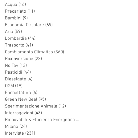
Acqua
(16)
16 post
Precariato
(11)
11 post
Bambini
(9)
9 post
Economia Circolare
(69)
69 post
Aria
(59)
59 post
Lombardia
(44)
44 post
Trasporto
(41)
41 post
Cambiamento Climatico
(360)
360 post
Riconversione
(23)
23 post
No Tav
(13)
13 post
Pesticidi
(44)
44 post
Dieselgate
(4)
4 post
OGM
(19)
19 post
Etichettatura
(6)
6 post
Green New Deal
(95)
95 post
Sperimentazione Animale
(12)
12 post
Interrogazioni
(48)
48 post
Rinnovabili & Efficienza Energetica
(126)
126 post
Milano
(24)
24 post
Interviste
(231)
231 post