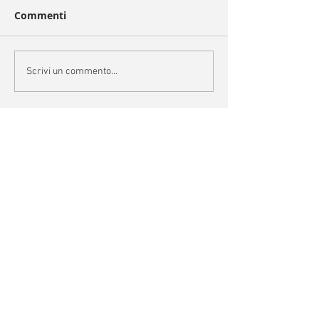
Commenti
Scrivi un commento...
Categorie
Archivio
settembre 2024
(1)
1 post
luglio 2024
(1)
1 post
giugno 2024
(7)
7 post
aprile 2024
(1)
1 post
marzo 2024
(1)
1 post
dicembre 2023
(2)
2 post
novembre 2023
(6)
6 post
ottobre 2023
(3)
3 post
settembre 2023
(3)
3 post
luglio 2023
(1)
1 post