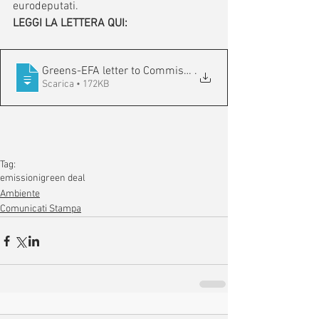
eurodeputati.
LEGGI LA LETTERA QUI:
Greens-EFA letter to Commission President - Fit for 55 pa
.
Scarica • 172KB
Tag:
emissioni
green deal
Ambiente
Comunicati Stampa