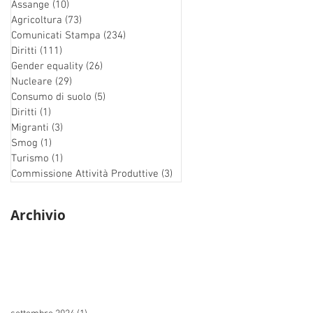
Assange
(10)
10 post
Agricoltura
(73)
73 post
Comunicati Stampa
(234)
234 post
Diritti
(111)
111 post
Gender equality
(26)
26 post
Nucleare
(29)
29 post
Consumo di suolo
(5)
5 post
Diritti
(1)
1 post
Migranti
(3)
3 post
Smog
(1)
1 post
Turismo
(1)
1 post
Commissione Attività Produttive
(3)
3 post
Archivio