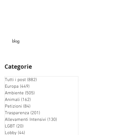
blog
Categorie
Tutti i post
(882)
882 post
Europa
(449)
449 post
Ambiente
(505)
505 post
Animali
(162)
162 post
Petizioni
(84)
84 post
Trasparenza
(201)
201 post
Allevamenti Intensivi
(130)
130 post
LGBT
(20)
20 post
Lobby
(44)
44 post