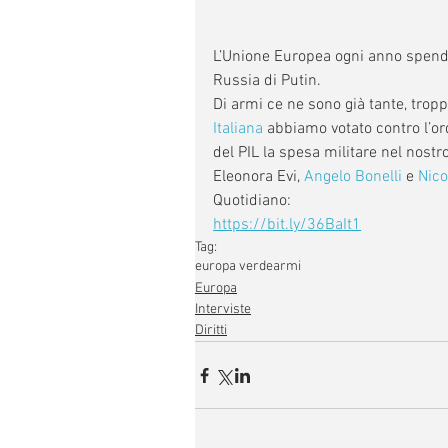
L’Unione Europea ogni anno spende 
Russia di Putin.
Di armi ce ne sono già tante, tropp
Italiana
 abbiamo votato contro l’or
del PIL la spesa militare nel nostr
Eleonora Evi, 
Angelo Bonelli
 e 
Nico
Quotidiano:
https://bit.ly/36BaIt1
Tag:
europa verde
armi
Europa
Interviste
Diritti