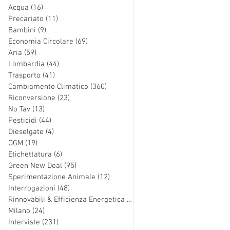
Acqua
(16)
16 post
Precariato
(11)
11 post
Bambini
(9)
9 post
Economia Circolare
(69)
69 post
Aria
(59)
59 post
Lombardia
(44)
44 post
Trasporto
(41)
41 post
Cambiamento Climatico
(360)
360 post
Riconversione
(23)
23 post
No Tav
(13)
13 post
Pesticidi
(44)
44 post
Dieselgate
(4)
4 post
OGM
(19)
19 post
Etichettatura
(6)
6 post
Green New Deal
(95)
95 post
Sperimentazione Animale
(12)
12 post
Interrogazioni
(48)
48 post
Rinnovabili & Efficienza Energetica
(126)
126 post
Milano
(24)
24 post
Interviste
(231)
231 post