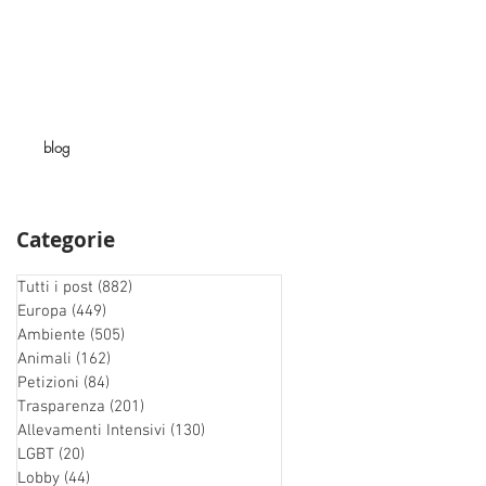
blog
Categorie
Tutti i post
(882)
882 post
Europa
(449)
449 post
Ambiente
(505)
505 post
Animali
(162)
162 post
Petizioni
(84)
84 post
Trasparenza
(201)
201 post
Allevamenti Intensivi
(130)
130 post
LGBT
(20)
20 post
Lobby
(44)
44 post