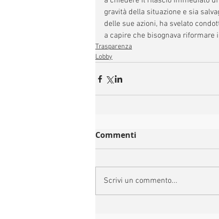
a chiedere il rilascio immediato 
gravità della situazione e sia salv
delle sue azioni, ha svelato condott
a capire che bisognava riformare il
Trasparenza
Lobby
Commenti
Scrivi un commento...