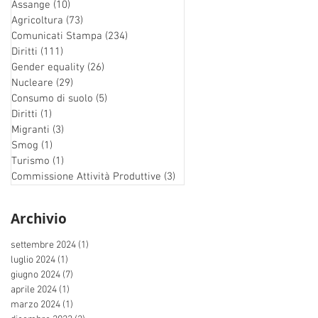
Assange
(10)
10 post
Agricoltura
(73)
73 post
Comunicati Stampa
(234)
234 post
Diritti
(111)
111 post
Gender equality
(26)
26 post
Nucleare
(29)
29 post
Consumo di suolo
(5)
5 post
Diritti
(1)
1 post
Migranti
(3)
3 post
Smog
(1)
1 post
Turismo
(1)
1 post
Commissione Attività Produttive
(3)
3 post
Archivio
settembre 2024
(1)
1 post
luglio 2024
(1)
1 post
giugno 2024
(7)
7 post
aprile 2024
(1)
1 post
marzo 2024
(1)
1 post