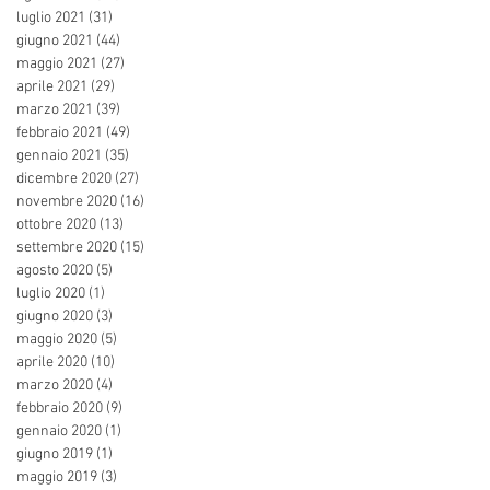
luglio 2021
(31)
31 post
giugno 2021
(44)
44 post
maggio 2021
(27)
27 post
aprile 2021
(29)
29 post
marzo 2021
(39)
39 post
febbraio 2021
(49)
49 post
gennaio 2021
(35)
35 post
dicembre 2020
(27)
27 post
novembre 2020
(16)
16 post
ottobre 2020
(13)
13 post
settembre 2020
(15)
15 post
agosto 2020
(5)
5 post
luglio 2020
(1)
1 post
giugno 2020
(3)
3 post
maggio 2020
(5)
5 post
aprile 2020
(10)
10 post
marzo 2020
(4)
4 post
febbraio 2020
(9)
9 post
gennaio 2020
(1)
1 post
giugno 2019
(1)
1 post
maggio 2019
(3)
3 post