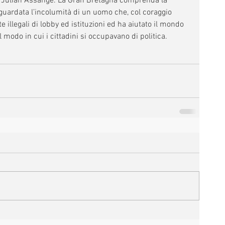
di Julian Assange. La Gran Bretagna comprenda la 
aguardata l’incolumità di un uomo che, col coraggio 
e illegali di lobby ed istituzioni ed ha aiutato il mondo 
 modo in cui i cittadini si occupavano di politica.