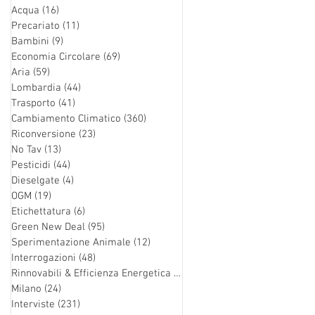
Acqua
(16)
16 post
Precariato
(11)
11 post
Bambini
(9)
9 post
Economia Circolare
(69)
69 post
Aria
(59)
59 post
Lombardia
(44)
44 post
Trasporto
(41)
41 post
Cambiamento Climatico
(360)
360 post
Riconversione
(23)
23 post
No Tav
(13)
13 post
Pesticidi
(44)
44 post
Dieselgate
(4)
4 post
OGM
(19)
19 post
Etichettatura
(6)
6 post
Green New Deal
(95)
95 post
Sperimentazione Animale
(12)
12 post
Interrogazioni
(48)
48 post
Rinnovabili & Efficienza Energetica
(126)
126 post
Milano
(24)
24 post
Interviste
(231)
231 post