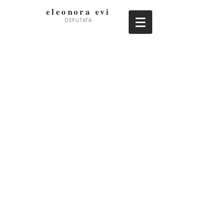
eleonora evi
DEPUTATA