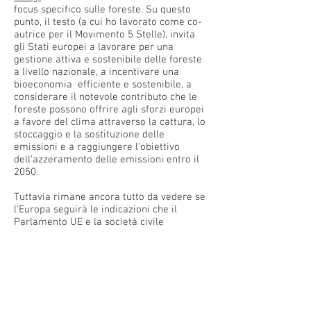
focus specifico sulle foreste. Su questo
punto, il testo (a cui ho lavorato come co-
autrice per il Movimento 5 Stelle), invita
gli Stati europei a lavorare per una
gestione attiva e sostenibile delle foreste
a livello nazionale, a incentivare una
bioeconomia efficiente e sostenibile, a
considerare il notevole contributo che le
foreste possono offrire agli sforzi europei
a favore del clima attraverso la cattura, lo
stoccaggio e la sostituzione delle
emissioni e a raggiungere l'obiettivo
dell'azzeramento delle emissioni entro il
2050.
Tuttavia rimane ancora tutto da vedere se
l'Europa seguirà le indicazioni che il
Parlamento UE e la società civile
continuano a riproporre ormai da molti
anni su questo tema. Per ora l'azione della
Commissione europea, in particolare, si è
rivelata molto scarsa: solo dopo una
pressione molto forte, lo scorso 18
dicembre ha lanciato
un'
iniziativa
(roadmap) per definire