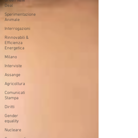
Green New
Deal
Sperimentazione
Animale
Interrogazioni
Rinnovabili &
Efficienza
Energetica
Milano
Interviste
Assange
Agricoltura
Comunicati
Stampa
Diritti
Gender
equality
Nucleare