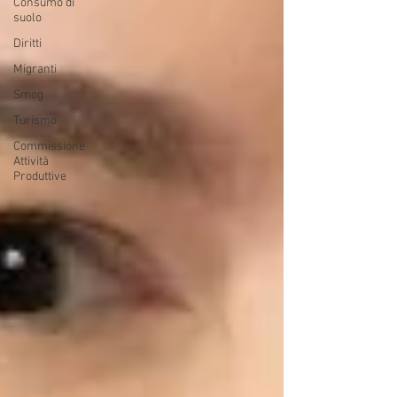
Consumo di
suolo
Diritti
Migranti
Smog
Turismo
Commissione
Attività
Produttive