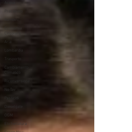
Acqua
Precariato
Bambini
Economia
Circolare
Aria
Lombardia
Trasporto
Cambiamento
Climatico
Riconversione
No Tav
Pesticidi
Dieselgate
OGM
Etichettatura