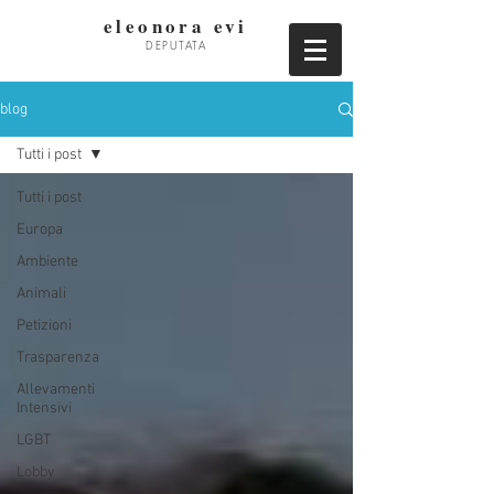
eleonora evi
DEPUTATA
blog
Tutti i post
Tutti i post
Europa
Ambiente
Animali
Petizioni
Trasparenza
Allevamenti
Intensivi
LGBT
Lobby