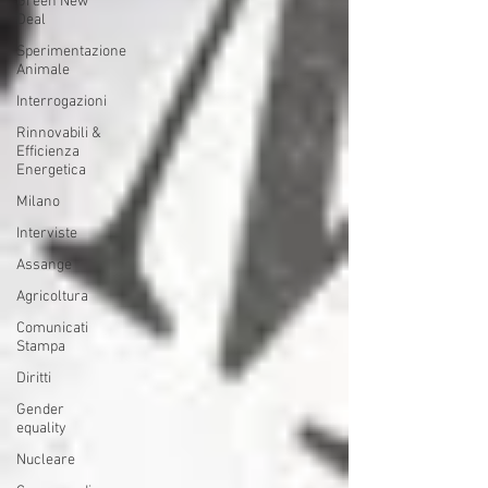
Green New
Deal
Sperimentazione
Animale
Interrogazioni
Rinnovabili &
Efficienza
Energetica
Milano
Interviste
Assange
Agricoltura
Comunicati
Stampa
Diritti
Gender
equality
Nucleare