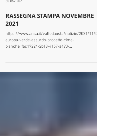
30 nov 2021
RASSEGNA STAMPA NOVEMBRE
2021
https://www.ansa.it/valledaosta/notizie/2021/11/03/
europa-verde-assurdo-progetto-cime-
bianche_f6c17224-2b13-4157-a490-
c4d437099008.html...