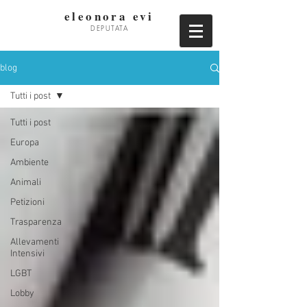
eleonora evi
DEPUTATA
blog
Tutti i post
Tutti i post
Europa
Ambiente
Animali
Petizioni
Trasparenza
Allevamenti
Intensivi
LGBT
Lobby