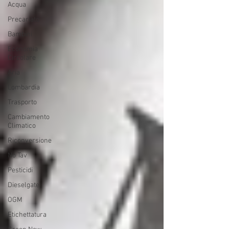
Acqua
Precariato
Bambini
Economia
Circolare
Aria
Lombardia
Trasporto
Cambiamento
Climatico
Riconversione
No Tav
Pesticidi
Dieselgate
OGM
Etichettatura