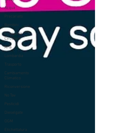
Acqua
Precariato
Bambini
Economia
Circolare
Aria
Lombardia
Trasporto
Cambiamento
Climatico
Riconversione
No Tav
Pesticidi
Dieselgate
OGM
Etichettatura