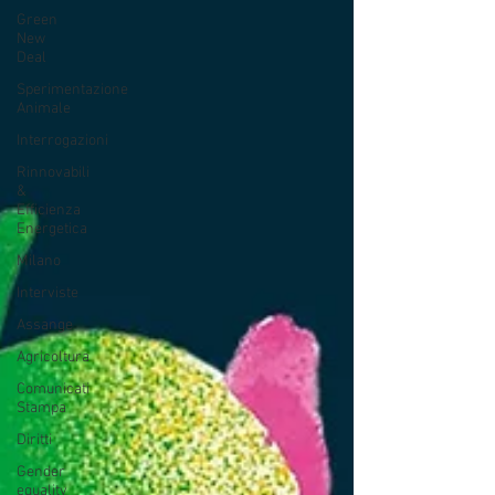
Green
New
Deal
Sperimentazione
Animale
Interrogazioni
Rinnovabili
&
Efficienza
Energetica
Milano
Interviste
Assange
Agricoltura
Comunicati
Stampa
Diritti
Gender
equality