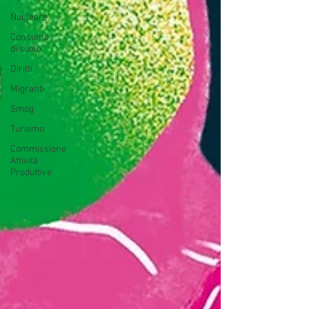
Nucleare
Consumo
di suolo
Diritti
Migranti
Smog
Turismo
Commissione
Attività
Produttive