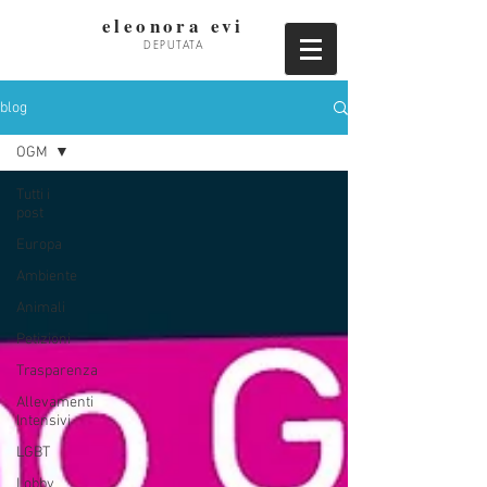
eleonora evi
DEPUTATA
blog
OGM
Tutti i
post
Europa
Ambiente
Animali
Petizioni
Trasparenza
Allevamenti
Intensivi
LGBT
Lobby