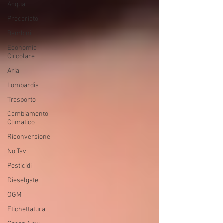
Acqua
Precariato
Bambini
Economia
Circolare
Aria
Lombardia
Trasporto
Cambiamento
Climatico
Riconversione
No Tav
Pesticidi
Dieselgate
OGM
Etichettatura