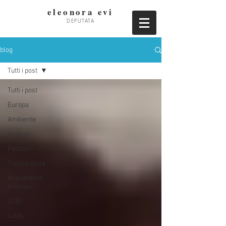
eleonora evi
DEPUTATA
blog
Tutti i post
Tutti i post
Europa
Ambiente
Animali
Petizioni
Trasparenza
Allevamenti
Intensivi
LGBT
Lobby