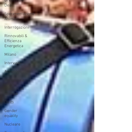
Green New
Deal
Sperimentazione
Animale
Interrogazioni
Rinnovabili &
Efficienza
Energetica
Milano
Interviste
Assange
Agricoltura
Comunicati
Stampa
Diritti
Gender
equality
Nucleare