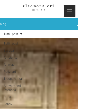
eleonora evi
DEPUTATA
blog
Tutti i post
Tutti i post
Europa
Ambiente
Animali
Petizioni
Trasparenza
Allevamenti
Intensivi
LGBT
Lobby