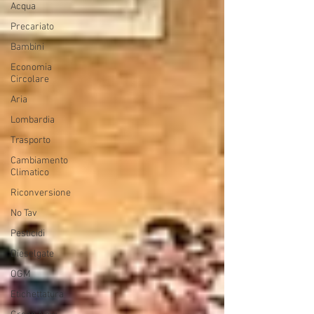
Acqua
Precariato
Bambini
Economia
Circolare
Aria
Lombardia
Trasporto
Cambiamento
Climatico
Riconversione
No Tav
Pesticidi
Dieselgate
OGM
Etichettatura