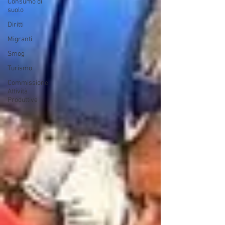
Consumo di
suolo
Diritti
Migranti
Smog
Turismo
Commissione
Attività
Produttive