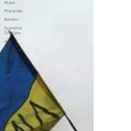
Acqua
Precariato
Bambini
Economia
Circolare
Aria
Lombardia
Trasporto
Cambiamento
Climatico
Riconversione
No Tav
Pesticidi
Dieselgate
OGM
Etichettatura