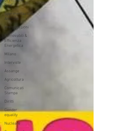
Green New
Deal
Sperimentazione
Animale
Interrogazioni
Rinnovabili &
Efficienza
Energetica
Milano
Interviste
Assange
Agricoltura
Comunicati
Stampa
Diritti
Gender
equality
Nucleare