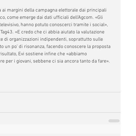
a ai margini della campagna elettorale dai principali 
co, come emerge dai dati ufficiali dell’Agcom. «Gli 
televisivo, hanno potuto conoscerci tramite i social», 
 Tag43. «E credo che ci abbia aiutato la valutazione 
e di organizzazioni indipendenti, soprattutto sulle 
tito un po’ di risonanza, facendo conoscere la proposta 
 risultato, Evi sostiene infine che «abbiamo 
e per i giovani, sebbene ci sia ancora tanto da fare».