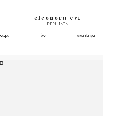
eleonora evi
DEPUTATA
occupo
bio
area stampa
E!