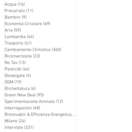
Acqua
(16)
16 post
Precariato
(11)
11 post
Bambini
(9)
9 post
Economia Circolare
(69)
69 post
Aria
(59)
59 post
Lombardia
(44)
44 post
Trasporto
(41)
41 post
Cambiamento Climatico
(360)
360 post
Riconversione
(23)
23 post
No Tav
(13)
13 post
Pesticidi
(44)
44 post
Dieselgate
(4)
4 post
OGM
(19)
19 post
Etichettatura
(6)
6 post
Green New Deal
(95)
95 post
Sperimentazione Animale
(12)
12 post
Interrogazioni
(48)
48 post
Rinnovabili & Efficienza Energetica
(126)
126 post
Milano
(24)
24 post
Interviste
(231)
231 post