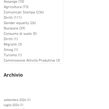
Assange
(10)
10 post
Agricoltura
(73)
73 post
Comunicati Stampa
(234)
234 post
Diritti
(111)
111 post
Gender equality
(26)
26 post
Nucleare
(29)
29 post
Consumo di suolo
(5)
5 post
Diritti
(1)
1 post
Migranti
(3)
3 post
Smog
(1)
1 post
Turismo
(1)
1 post
Commissione Attività Produttive
(3)
3 post
Archivio
settembre 2024
(1)
1 post
luglio 2024
(1)
1 post