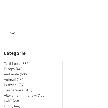
blog
Categorie
Tutti i post
(882)
882 post
Europa
(449)
449 post
Ambiente
(505)
505 post
Animali
(162)
162 post
Petizioni
(84)
84 post
Trasparenza
(201)
201 post
Allevamenti Intensivi
(130)
130 post
LGBT
(20)
20 post
Lobby
(44)
44 post