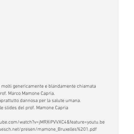
da molti genericamente e blandamente chiamata 
Prof. Marco Mamone Capria.
soprattutto dannosa per la salute umana.
 le slides del prof. Mamone Capria
outube.com/watch?v=jMRXiPVVXC4&feature=youtu.be
sruesch.net/presen/mamone_Bruxelles%201.pdf