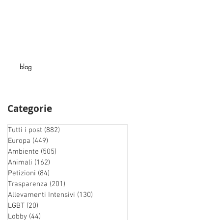
blog
Categorie
Tutti i post
(882)
882 post
Europa
(449)
449 post
Ambiente
(505)
505 post
Animali
(162)
162 post
Petizioni
(84)
84 post
Trasparenza
(201)
201 post
Allevamenti Intensivi
(130)
130 post
LGBT
(20)
20 post
Lobby
(44)
44 post