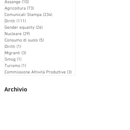
Assange
(10)
10 post
Agricoltura
(73)
73 post
Comunicati Stampa
(234)
234 post
Diritti
(111)
111 post
Gender equality
(26)
26 post
Nucleare
(29)
29 post
Consumo di suolo
(5)
5 post
Diritti
(1)
1 post
Migranti
(3)
3 post
Smog
(1)
1 post
Turismo
(1)
1 post
Commissione Attività Produttive
(3)
3 post
Archivio