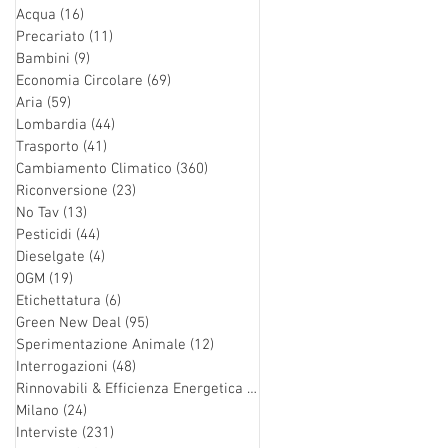
Acqua
(16)
16 post
Precariato
(11)
11 post
Bambini
(9)
9 post
Economia Circolare
(69)
69 post
Aria
(59)
59 post
Lombardia
(44)
44 post
Trasporto
(41)
41 post
Cambiamento Climatico
(360)
360 post
Riconversione
(23)
23 post
No Tav
(13)
13 post
Pesticidi
(44)
44 post
Dieselgate
(4)
4 post
OGM
(19)
19 post
Etichettatura
(6)
6 post
Green New Deal
(95)
95 post
Sperimentazione Animale
(12)
12 post
Interrogazioni
(48)
48 post
Rinnovabili & Efficienza Energetica
(126)
126 post
Milano
(24)
24 post
Interviste
(231)
231 post