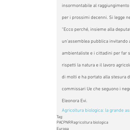
insormontabile al raggiungimento de
per i prossimi decenni. Si legge n
“Ecco perché, insieme alla deputa
un’assemblea pubblica invitando a p
ambientaliste e i cittadini per far
rispetti la natura e il lavoro agric
di molti e ha portato alla stesura 
commissari Ue che seguono i negozia
Eleonora Evi. 
Agricoltura biologica: la grande a
Tag:
PAC
PNRR
agricoltura biologica
Europa