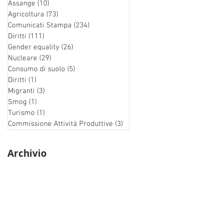
Assange
(10)
10 post
Agricoltura
(73)
73 post
Comunicati Stampa
(234)
234 post
Diritti
(111)
111 post
Gender equality
(26)
26 post
Nucleare
(29)
29 post
Consumo di suolo
(5)
5 post
Diritti
(1)
1 post
Migranti
(3)
3 post
Smog
(1)
1 post
Turismo
(1)
1 post
Commissione Attività Produttive
(3)
3 post
Archivio