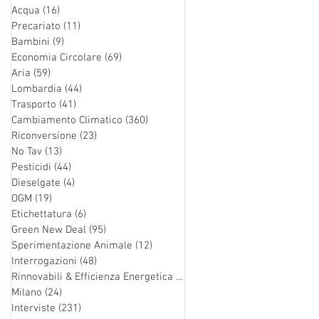
Acqua
(16)
16 post
Precariato
(11)
11 post
Bambini
(9)
9 post
Economia Circolare
(69)
69 post
Aria
(59)
59 post
Lombardia
(44)
44 post
Trasporto
(41)
41 post
Cambiamento Climatico
(360)
360 post
Riconversione
(23)
23 post
No Tav
(13)
13 post
Pesticidi
(44)
44 post
Dieselgate
(4)
4 post
OGM
(19)
19 post
Etichettatura
(6)
6 post
Green New Deal
(95)
95 post
Sperimentazione Animale
(12)
12 post
Interrogazioni
(48)
48 post
Rinnovabili & Efficienza Energetica
(126)
126 post
Milano
(24)
24 post
Interviste
(231)
231 post