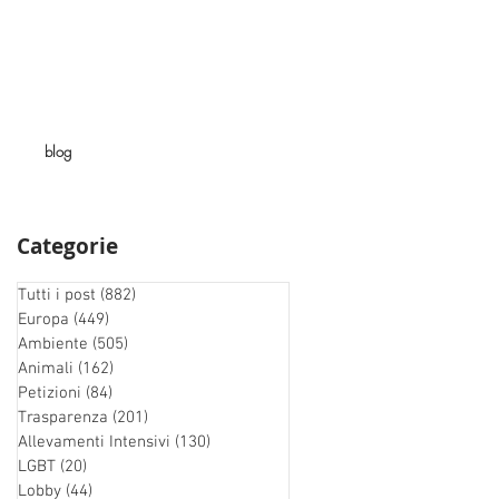
blog
Categorie
Tutti i post
(882)
882 post
Europa
(449)
449 post
Ambiente
(505)
505 post
Animali
(162)
162 post
Petizioni
(84)
84 post
Trasparenza
(201)
201 post
Allevamenti Intensivi
(130)
130 post
LGBT
(20)
20 post
Lobby
(44)
44 post