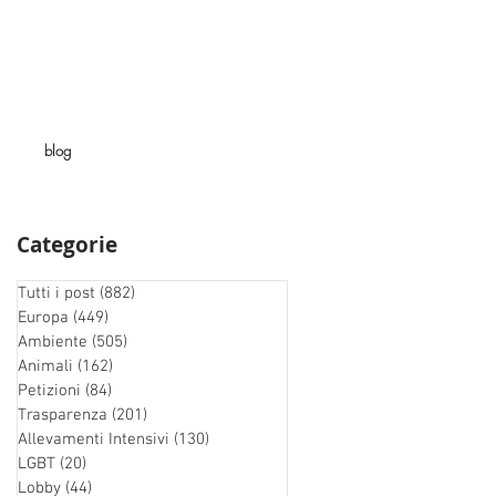
blog
Categorie
Tutti i post
(882)
882 post
Europa
(449)
449 post
Ambiente
(505)
505 post
Animali
(162)
162 post
Petizioni
(84)
84 post
Trasparenza
(201)
201 post
Allevamenti Intensivi
(130)
130 post
LGBT
(20)
20 post
Lobby
(44)
44 post