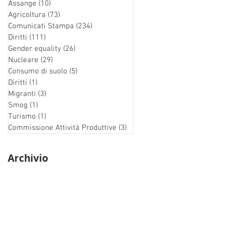
Assange
(10)
10 post
Agricoltura
(73)
73 post
Comunicati Stampa
(234)
234 post
Diritti
(111)
111 post
Gender equality
(26)
26 post
Nucleare
(29)
29 post
Consumo di suolo
(5)
5 post
Diritti
(1)
1 post
Migranti
(3)
3 post
Smog
(1)
1 post
Turismo
(1)
1 post
Commissione Attività Produttive
(3)
3 post
Archivio