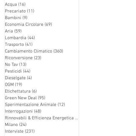
Acqua
(16)
16 post
Precariato
(11)
11 post
Bambini
(9)
9 post
Economia Circolare
(69)
69 post
Aria
(59)
59 post
Lombardia
(44)
44 post
Trasporto
(41)
41 post
Cambiamento Climatico
(360)
360 post
Riconversione
(23)
23 post
No Tav
(13)
13 post
Pesticidi
(44)
44 post
Dieselgate
(4)
4 post
OGM
(19)
19 post
Etichettatura
(6)
6 post
Green New Deal
(95)
95 post
Sperimentazione Animale
(12)
12 post
Interrogazioni
(48)
48 post
Rinnovabili & Efficienza Energetica
(126)
126 post
Milano
(24)
24 post
Interviste
(231)
231 post