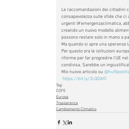
Le raccomandazioni dei cittadini c
consapevolezza sulle sfide che ci 
urgenti l#’emergenzaclimatica, ab
creando un nuovo modello alimentar
possono restare solo in mano a part
Ma quando si apre una speranza la 
Per questo ora le istituzioni europ
riforme per far progredire l'UE n
condivisa. Sarebbe un ingiustificab
Mio nuovo articolo su 
@huffpostita
https://bit.ly/3LQ0AfC
Tag:
COFE
Europa
Trasparenza
Cambiamento Climatico