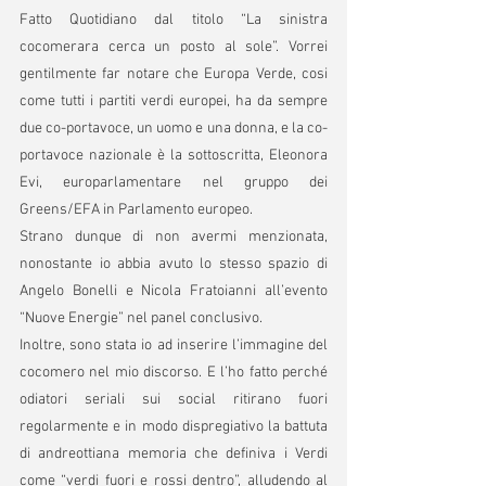
Fatto Quotidiano dal titolo “La sinistra 
cocomerara cerca un posto al sole”. Vorrei 
gentilmente far notare che Europa Verde, cosi 
come tutti i partiti verdi europei, ha da sempre 
due co-portavoce, un uomo e una donna, e la co-
portavoce nazionale è la sottoscritta, Eleonora 
Evi, europarlamentare nel gruppo dei 
Greens/EFA in Parlamento europeo.
Strano dunque di non avermi menzionata, 
nonostante io abbia avuto lo stesso spazio di 
Angelo Bonelli e Nicola Fratoianni all’evento 
“Nuove Energie” nel panel conclusivo.
Inoltre, sono stata io ad inserire l’immagine del 
cocomero nel mio discorso. E l’ho fatto perché 
odiatori seriali sui social ritirano fuori 
regolarmente e in modo dispregiativo la battuta 
di andreottiana memoria che definiva i Verdi 
come “verdi fuori e rossi dentro”, alludendo al 