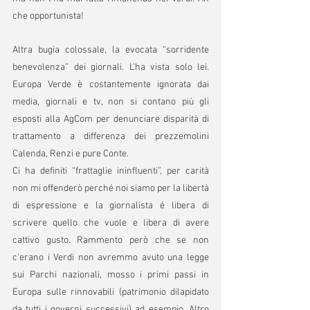
che opportunista!
Altra bugia colossale, la evocata “sorridente 
benevolenza” dei giornali. L’ha vista solo lei. 
Europa Verde è costantemente ignorata dai 
media, giornali e tv, non si contano più gli 
esposti alla AgCom per denunciare disparità di 
trattamento a differenza dei prezzemolini 
Calenda, Renzi e pure Conte.
Ci ha definiti “frattaglie ininfluenti”, per carità 
non mi offenderò perché noi siamo per la libertà 
di espressione e la giornalista é libera di 
scrivere quello che vuole e libera di avere 
cattivo gusto. Rammento però che se non 
c’erano i Verdi non avremmo avuto una legge 
sui Parchi nazionali, mosso i primi passi in 
Europa sulle rinnovabili (patrimonio dilapidato 
da tutti i governi successivi) ad esempio. Altro 