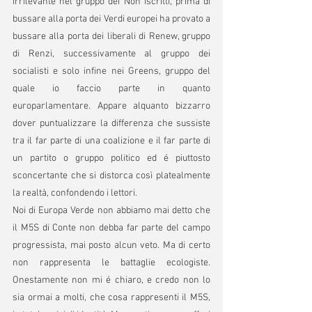
irrilevante nel gruppo dei Non Iscritti, prima di 
bussare alla porta dei Verdi europei ha provato a 
bussare alla porta dei liberali di Renew, gruppo 
di Renzi, successivamente al gruppo dei 
socialisti e solo infine nei Greens, gruppo del 
quale io faccio parte in quanto 
europarlamentare. Appare alquanto bizzarro 
dover puntualizzare la differenza che sussiste 
tra il far parte di una coalizione e il far parte di 
un partito o gruppo politico ed é piuttosto 
sconcertante che si distorca così platealmente 
la realtà, confondendo i lettori.
Noi di Europa Verde non abbiamo mai detto che 
il M5S di Conte non debba far parte del campo 
progressista, mai posto alcun veto. Ma di certo 
non rappresenta le battaglie ecologiste. 
Onestamente non mi é chiaro, e credo non lo 
sia ormai a molti, che cosa rappresenti il M5S, 