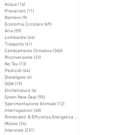
Acqua
(16)
16 post
Precariato
(11)
11 post
Bambini
(9)
9 post
Economia Circolare
(69)
69 post
Aria
(59)
59 post
Lombardia
(44)
44 post
Trasporto
(41)
41 post
Cambiamento Climatico
(360)
360 post
Riconversione
(23)
23 post
No Tav
(13)
13 post
Pesticidi
(44)
44 post
Dieselgate
(4)
4 post
OGM
(19)
19 post
Etichettatura
(6)
6 post
Green New Deal
(95)
95 post
Sperimentazione Animale
(12)
12 post
Interrogazioni
(48)
48 post
Rinnovabili & Efficienza Energetica
(126)
126 post
Milano
(24)
24 post
Interviste
(231)
231 post