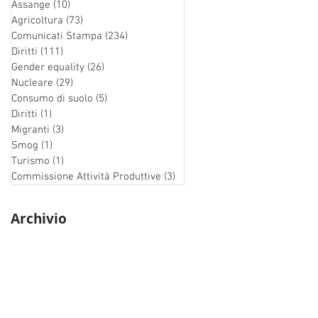
Assange
(10)
10 post
Agricoltura
(73)
73 post
Comunicati Stampa
(234)
234 post
Diritti
(111)
111 post
Gender equality
(26)
26 post
Nucleare
(29)
29 post
Consumo di suolo
(5)
5 post
Diritti
(1)
1 post
Migranti
(3)
3 post
Smog
(1)
1 post
Turismo
(1)
1 post
Commissione Attività Produttive
(3)
3 post
Archivio