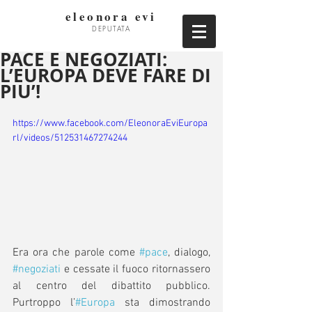
eleonora evi
DEPUTATA
PACE E NEGOZIATI:
L’EUROPA DEVE FARE DI
PIU’!
https://www.facebook.com/EleonoraEviEuropa
rl/videos/512531467274244
Era ora che parole come 
#pace
, dialogo, 
#negoziati
 e cessate il fuoco ritornassero 
al centro del dibattito pubblico. 
Purtroppo l’
#Europa
 sta dimostrando 