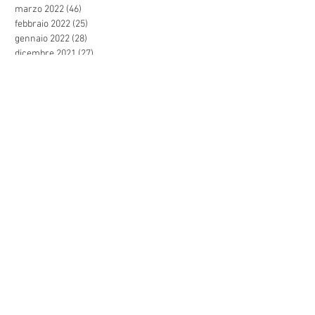
marzo 2022
(46)
46 post
febbraio 2022
(25)
25 post
gennaio 2022
(28)
28 post
dicembre 2021
(27)
27 post
novembre 2021
(44)
44 post
ottobre 2021
(47)
47 post
settembre 2021
(57)
57 post
agosto 2021
(24)
24 post
luglio 2021
(31)
31 post
giugno 2021
(44)
44 post
maggio 2021
(27)
27 post
aprile 2021
(29)
29 post
marzo 2021
(39)
39 post
febbraio 2021
(49)
49 post
gennaio 2021
(35)
35 post
dicembre 2020
(27)
27 post
novembre 2020
(16)
16 post
ottobre 2020
(13)
13 post
settembre 2020
(15)
15 post
agosto 2020
(5)
5 post
luglio 2020
(1)
1 post