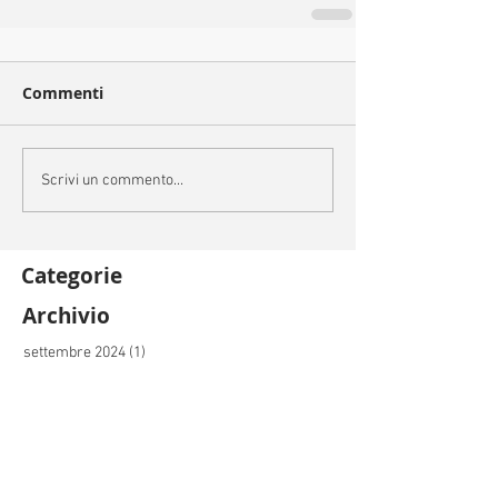
Commenti
Scrivi un commento...
Categorie
Archivio
settembre 2024
(1)
1 post
luglio 2024
(1)
1 post
giugno 2024
(7)
7 post
aprile 2024
(1)
1 post
marzo 2024
(1)
1 post
dicembre 2023
(2)
2 post
novembre 2023
(6)
6 post