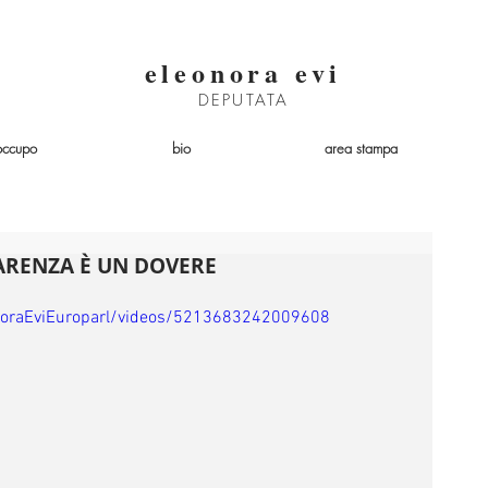
eleonora evi
DEPUTATA
occupo
bio
area stampa
PARENZA È UN DOVERE
noraEviEuroparl/videos/5213683242009608