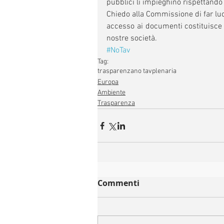
pubblici li impieghino rispettando g
Chiedo alla Commissione di far luce
accesso ai documenti costituisce u
nostre società.
#NoTav
Tag:
trasparenza
no tav
plenaria
Europa
Ambiente
Trasparenza
Commenti