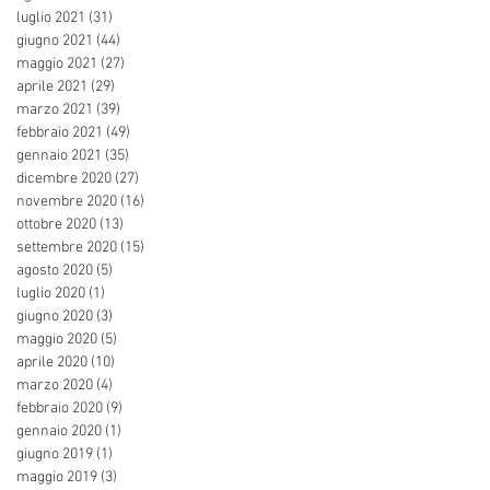
luglio 2021
(31)
31 post
giugno 2021
(44)
44 post
maggio 2021
(27)
27 post
aprile 2021
(29)
29 post
marzo 2021
(39)
39 post
febbraio 2021
(49)
49 post
gennaio 2021
(35)
35 post
dicembre 2020
(27)
27 post
novembre 2020
(16)
16 post
ottobre 2020
(13)
13 post
settembre 2020
(15)
15 post
agosto 2020
(5)
5 post
luglio 2020
(1)
1 post
giugno 2020
(3)
3 post
maggio 2020
(5)
5 post
aprile 2020
(10)
10 post
marzo 2020
(4)
4 post
febbraio 2020
(9)
9 post
gennaio 2020
(1)
1 post
giugno 2019
(1)
1 post
maggio 2019
(3)
3 post