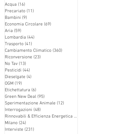
Acqua
(16)
16 post
Precariato
(11)
11 post
Bambini
(9)
9 post
Economia Circolare
(69)
69 post
Aria
(59)
59 post
Lombardia
(44)
44 post
Trasporto
(41)
41 post
Cambiamento Climatico
(360)
360 post
Riconversione
(23)
23 post
No Tav
(13)
13 post
Pesticidi
(44)
44 post
Dieselgate
(4)
4 post
OGM
(19)
19 post
Etichettatura
(6)
6 post
Green New Deal
(95)
95 post
Sperimentazione Animale
(12)
12 post
Interrogazioni
(48)
48 post
Rinnovabili & Efficienza Energetica
(126)
126 post
Milano
(24)
24 post
Interviste
(231)
231 post