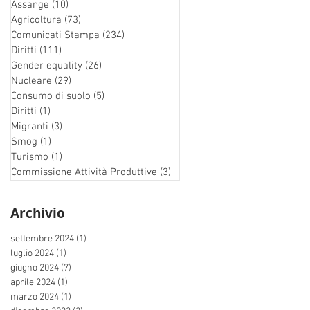
Assange
(10)
10 post
Agricoltura
(73)
73 post
Comunicati Stampa
(234)
234 post
Diritti
(111)
111 post
Gender equality
(26)
26 post
Nucleare
(29)
29 post
Consumo di suolo
(5)
5 post
Diritti
(1)
1 post
Migranti
(3)
3 post
Smog
(1)
1 post
Turismo
(1)
1 post
Commissione Attività Produttive
(3)
3 post
Archivio
settembre 2024
(1)
1 post
luglio 2024
(1)
1 post
giugno 2024
(7)
7 post
aprile 2024
(1)
1 post
marzo 2024
(1)
1 post