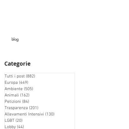
blog
Categorie
Tutti i post
(882)
882 post
Europa
(449)
449 post
Ambiente
(505)
505 post
Animali
(162)
162 post
Petizioni
(84)
84 post
Trasparenza
(201)
201 post
Allevamenti Intensivi
(130)
130 post
LGBT
(20)
20 post
Lobby
(44)
44 post