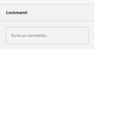
Commenti
Scrivi un commento...
Categorie
Archivio
settembre 2024
(1)
1 post
luglio 2024
(1)
1 post
giugno 2024
(7)
7 post
aprile 2024
(1)
1 post
marzo 2024
(1)
1 post
dicembre 2023
(2)
2 post
novembre 2023
(6)
6 post
ottobre 2023
(3)
3 post
settembre 2023
(3)
3 post