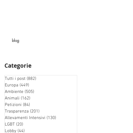
blog
Categorie
Tutti i post
(882)
882 post
Europa
(449)
449 post
Ambiente
(505)
505 post
Animali
(162)
162 post
Petizioni
(84)
84 post
Trasparenza
(201)
201 post
Allevamenti Intensivi
(130)
130 post
LGBT
(20)
20 post
Lobby
(44)
44 post