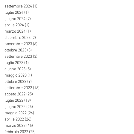
settembre 2024
(1)
1 post
luglio 2024
(1)
1 post
giugno 2024
(7)
7 post
aprile 2024
(1)
1 post
marzo 2024
(1)
1 post
dicembre 2023
(2)
2 post
novembre 2023
(6)
6 post
ottobre 2023
(3)
3 post
settembre 2023
(3)
3 post
luglio 2023
(1)
1 post
giugno 2023
(5)
5 post
maggio 2023
(1)
1 post
ottobre 2022
(9)
9 post
settembre 2022
(16)
16 post
agosto 2022
(25)
25 post
luglio 2022
(18)
18 post
giugno 2022
(24)
24 post
maggio 2022
(26)
26 post
aprile 2022
(26)
26 post
marzo 2022
(46)
46 post
febbraio 2022
(25)
25 post