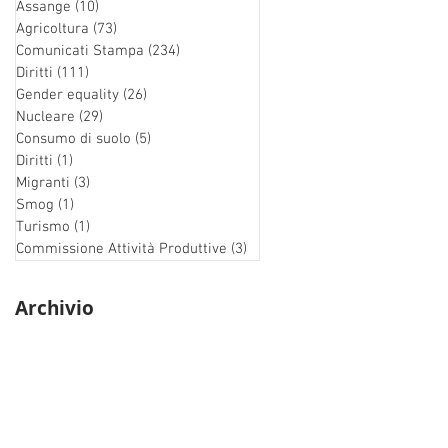
Assange
(10)
10 post
Agricoltura
(73)
73 post
Comunicati Stampa
(234)
234 post
Diritti
(111)
111 post
Gender equality
(26)
26 post
Nucleare
(29)
29 post
Consumo di suolo
(5)
5 post
Diritti
(1)
1 post
Migranti
(3)
3 post
Smog
(1)
1 post
Turismo
(1)
1 post
Commissione Attività Produttive
(3)
3 post
Archivio