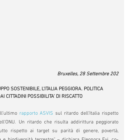
Bruxelles, 28 Settembre 202
PO SOSTENIBILE, L'ITALIA PEGGIORA. POLITICA 
I CITTADINI POSSIBILITA' DI RISCATTO
l’ultimo 
rapporto ASVIS
 sul ritardo dell’Italia rispetto 
ell’ONU. Un ritardo che risulta addirittura peggiorato 
utto rispetto ai target su parità di genere, povertà, 
 e biodiversità terrestre" – dichiara Eleonora Evi, co-