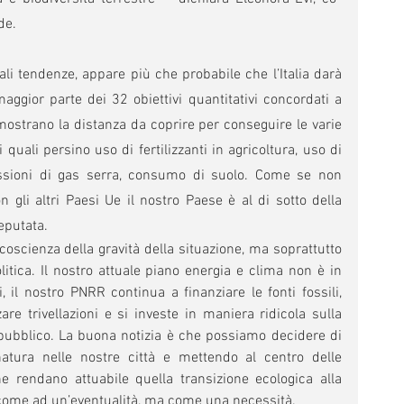
de.
uali tendenze, appare più che probabile che l’Italia darà 
aggior parte dei 32 obiettivi quantitativi concordati a 
 mostrano la distanza da coprire per conseguire le varie 
quali persino uso di fertilizzanti in agricoltura, uso di 
issioni di gas serra, consumo di suolo. Come se non 
gli altri Paesi Ue il nostro Paese è al di sotto della 
eputata.
oscienza della gravità della situazione, ma soprattutto 
itica. Il nostro attuale piano energia e clima non è in 
, il nostro PNRR continua a finanziare le fonti fossili, 
e trivellazioni e si investe in maniera ridicola sulla 
 pubblico. La buona notizia è che possiamo decidere di 
atura nelle nostre città e mettendo al centro delle 
he rendano attuabile quella transizione ecologica alla 
ome ad un’eventualità, ma come una necessità. 