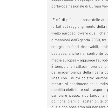
portavoce nazionale di Europa Ver
"E c’è di più, sulla base delle att
forfait sul raggiungimento della m
livello europeo, ovvero quelli che
dimensioni dell’Agenda 2030, tra i 
energia da fonti rinnovabili, em
bastasse, anche nel confronto con 
media europea – aggiunge l'eurod
È tempo che i cittadini prendano c
dell’inadempienza della nostra pol
linea con i nuovi obiettivi europei
mentre si continuano ad autorizzar
mobilità elettrica e sul trasporto
cambiare passo, riportando la n
politiche piani di sostenibilità c
quale non possiamo più pensare c