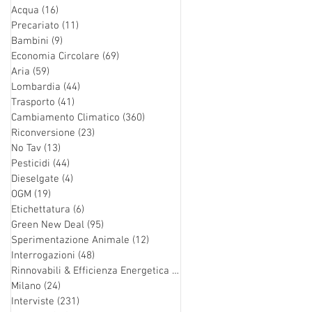
Acqua
(16)
16 post
Precariato
(11)
11 post
Bambini
(9)
9 post
Economia Circolare
(69)
69 post
Aria
(59)
59 post
Lombardia
(44)
44 post
Trasporto
(41)
41 post
Cambiamento Climatico
(360)
360 post
Riconversione
(23)
23 post
No Tav
(13)
13 post
Pesticidi
(44)
44 post
Dieselgate
(4)
4 post
OGM
(19)
19 post
Etichettatura
(6)
6 post
Green New Deal
(95)
95 post
Sperimentazione Animale
(12)
12 post
Interrogazioni
(48)
48 post
Rinnovabili & Efficienza Energetica
(126)
126 post
Milano
(24)
24 post
Interviste
(231)
231 post