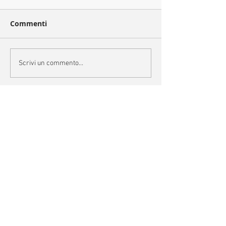
Commenti
Scrivi un commento...
Categorie
Archivio
settembre 2024
(1)
1 post
luglio 2024
(1)
1 post
giugno 2024
(7)
7 post
aprile 2024
(1)
1 post
marzo 2024
(1)
1 post
dicembre 2023
(2)
2 post
novembre 2023
(6)
6 post
ottobre 2023
(3)
3 post