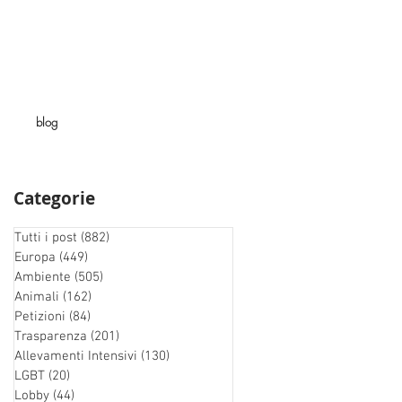
blog
Categorie
Tutti i post
(882)
882 post
Europa
(449)
449 post
Ambiente
(505)
505 post
Animali
(162)
162 post
Petizioni
(84)
84 post
Trasparenza
(201)
201 post
Allevamenti Intensivi
(130)
130 post
LGBT
(20)
20 post
Lobby
(44)
44 post