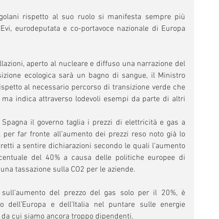
ngolani rispetto al suo ruolo si manifesta sempre più 
Evi, eurodeputata e co-portavoce nazionale di Europa 
lazioni, aperto al nucleare e diffuso una narrazione del 
sizione ecologica sarà un bagno di sangue, il Ministro 
rispetto al necessario percorso di transizione verde che 
 ma indica attraverso lodevoli esempi da parte di altri 
agna il governo taglia i prezzi di elettricità e gas a 
per far fronte all’aumento dei prezzi reso noto già lo 
retti a sentire dichiarazioni secondo le quali l’aumento 
rcentuale del 40% a causa delle politiche europee di 
na tassazione sulla CO2 per le aziende.
 sull’aumento del prezzo del gas solo per il 20%, è 
o dell’Europa e dell’Italia nel puntare sulle energie 
s, da cui siamo ancora troppo dipendenti.