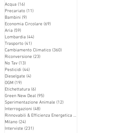
Acqua
(16)
16 post
Precariato
(11)
11 post
Bambini
(9)
9 post
Economia Circolare
(69)
69 post
Aria
(59)
59 post
Lombardia
(44)
44 post
Trasporto
(41)
41 post
Cambiamento Climatico
(360)
360 post
Riconversione
(23)
23 post
No Tav
(13)
13 post
Pesticidi
(44)
44 post
Dieselgate
(4)
4 post
OGM
(19)
19 post
Etichettatura
(6)
6 post
Green New Deal
(95)
95 post
Sperimentazione Animale
(12)
12 post
Interrogazioni
(48)
48 post
Rinnovabili & Efficienza Energetica
(126)
126 post
Milano
(24)
24 post
Interviste
(231)
231 post