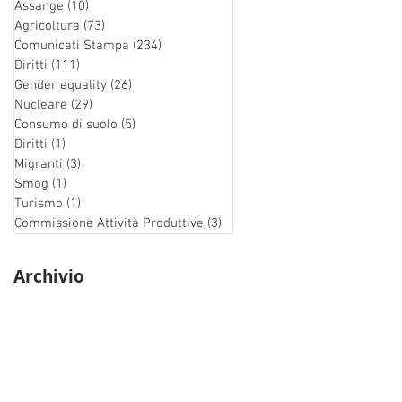
Assange
(10)
10 post
Agricoltura
(73)
73 post
Comunicati Stampa
(234)
234 post
Diritti
(111)
111 post
Gender equality
(26)
26 post
Nucleare
(29)
29 post
Consumo di suolo
(5)
5 post
Diritti
(1)
1 post
Migranti
(3)
3 post
Smog
(1)
1 post
Turismo
(1)
1 post
Commissione Attività Produttive
(3)
3 post
Archivio