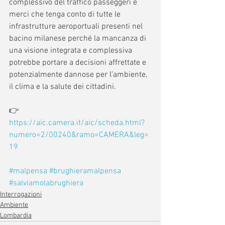
complessivo del traffico passeggeri e 
merci che tenga conto di tutte le 
infrastrutture aeroportuali presenti nel 
bacino milanese perché la mancanza di 
una visione integrata e complessiva 
potrebbe portare a decisioni affrettate e 
potenzialmente dannose per l’ambiente, 
il clima e la salute dei cittadini.
👉 
https://aic.camera.it/aic/scheda.html?
numero=2/00240&ramo=CAMERA&leg=
19
#malpensa
#brughieramalpensa
#salviamolabrughiera
Interrogazioni
Ambiente
Lombardia