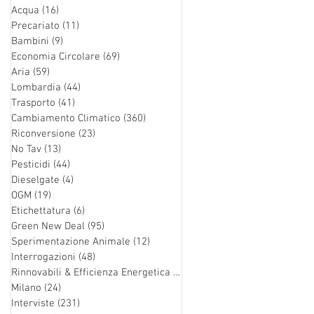
Acqua
(16)
16 post
Precariato
(11)
11 post
Bambini
(9)
9 post
Economia Circolare
(69)
69 post
Aria
(59)
59 post
Lombardia
(44)
44 post
Trasporto
(41)
41 post
Cambiamento Climatico
(360)
360 post
Riconversione
(23)
23 post
No Tav
(13)
13 post
Pesticidi
(44)
44 post
Dieselgate
(4)
4 post
OGM
(19)
19 post
Etichettatura
(6)
6 post
Green New Deal
(95)
95 post
Sperimentazione Animale
(12)
12 post
Interrogazioni
(48)
48 post
Rinnovabili & Efficienza Energetica
(126)
126 post
Milano
(24)
24 post
Interviste
(231)
231 post