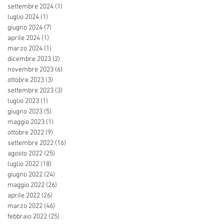
settembre 2024
(1)
1 post
luglio 2024
(1)
1 post
giugno 2024
(7)
7 post
aprile 2024
(1)
1 post
marzo 2024
(1)
1 post
dicembre 2023
(2)
2 post
novembre 2023
(6)
6 post
ottobre 2023
(3)
3 post
settembre 2023
(3)
3 post
luglio 2023
(1)
1 post
giugno 2023
(5)
5 post
maggio 2023
(1)
1 post
ottobre 2022
(9)
9 post
settembre 2022
(16)
16 post
agosto 2022
(25)
25 post
luglio 2022
(18)
18 post
giugno 2022
(24)
24 post
maggio 2022
(26)
26 post
aprile 2022
(26)
26 post
marzo 2022
(46)
46 post
febbraio 2022
(25)
25 post