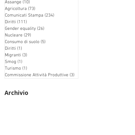
Assange
(10)
10 post
Agricoltura
(73)
73 post
Comunicati Stampa
(234)
234 post
Diritti
(111)
111 post
Gender equality
(26)
26 post
Nucleare
(29)
29 post
Consumo di suolo
(5)
5 post
Diritti
(1)
1 post
Migranti
(3)
3 post
Smog
(1)
1 post
Turismo
(1)
1 post
Commissione Attività Produttive
(3)
3 post
Archivio