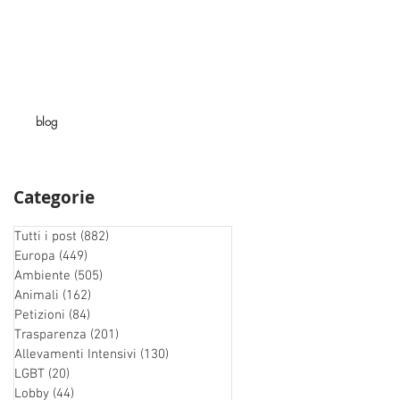
blog
Categorie
Tutti i post
(882)
882 post
Europa
(449)
449 post
Ambiente
(505)
505 post
Animali
(162)
162 post
Petizioni
(84)
84 post
Trasparenza
(201)
201 post
Allevamenti Intensivi
(130)
130 post
LGBT
(20)
20 post
Lobby
(44)
44 post