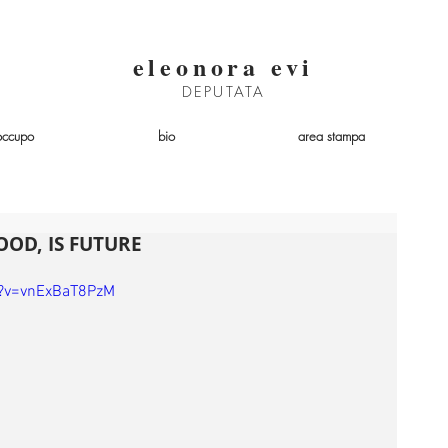
eleonora evi
DEPUTATA
occupo
bio
area stampa
FOOD, IS FUTURE
h?v=vnExBaT8PzM