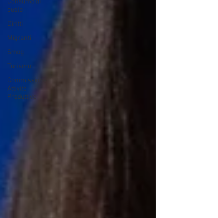
Consumo di
suolo
Diritti
Migranti
Smog
Turismo
Commissione
Attività
Produttive