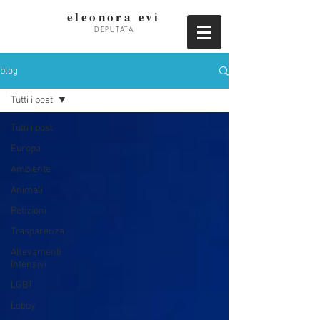
eleonora evi
DEPUTATA
blog
Tutti i post
Tutti i post
Europa
Ambiente
Animali
Petizioni
Trasparenza
Allevamenti
Intensivi
LGBT
Lobby