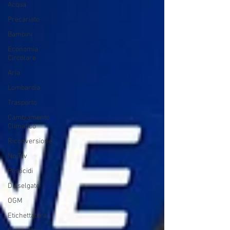
Acqua
Precariato
Bambini
Economia
Circolare
Aria
Lombardia
Trasporto
Cambiamento
Climatico
Riconversione
No Tav
Pesticidi
Dieselgate
OGM
Etichettatura