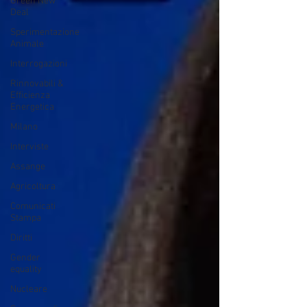
Green New
Deal
Sperimentazione
Animale
Interrogazioni
Rinnovabili &
Efficienza
Energetica
Milano
Interviste
Assange
Agricoltura
Comunicati
Stampa
Diritti
Gender
equality
Nucleare