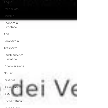
Acqua
Precariato
Bambini
Economia
Circolare
Aria
Lombardia
Trasporto
Cambiamento
Climatico
Riconversione
No Tav
Pesticidi
Dieselgate
OGM
Etichettatura