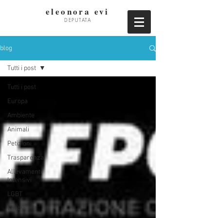
eleonora evi
DEPUTATA
blog
Tutti i post
Tutti i post
Europa
Ambiente
Animali
Petizioni
Trasparenza
Allevamenti
Intensivi
LGBT
Lobby