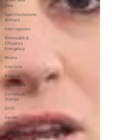
Green New
Deal
Sperimentazione
Animale
Interrogazioni
Rinnovabili &
Efficienza
Energetica
Milano
Interviste
Assange
Agricoltura
Comunicati
Stampa
Diritti
Gender
equality
Nucleare