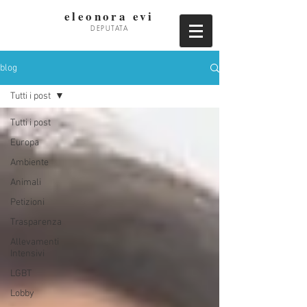
eleonora evi
DEPUTATA
blog
Tutti i post
Tutti i post
Europa
Ambiente
Animali
Petizioni
Trasparenza
Allevamenti
Intensivi
LGBT
Lobby