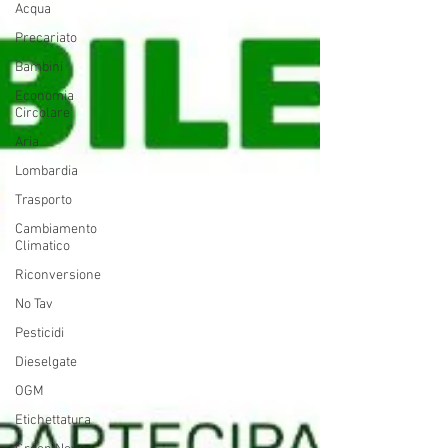
Acqua
Precariato
Bambini
Economia
Circolare
Aria
Lombardia
Trasporto
Cambiamento
Climatico
Riconversione
No Tav
Pesticidi
Dieselgate
OGM
Etichettatura