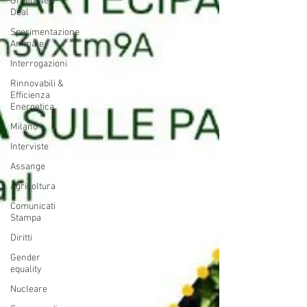
Green New
Deal
Sperimentazione
Animale
Interrogazioni
Rinnovabili &
Efficienza
Energetica
Milano
Interviste
Assange
Agricoltura
Comunicati
Stampa
Diritti
Gender
equality
Nucleare