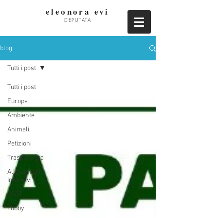
eleonora evi
DEPUTATA
blog
Tutti i post
Tutti i post
Europa
Ambiente
Animali
Petizioni
Trasparenza
Allevamenti
Intensivi
LGBT
Lobby