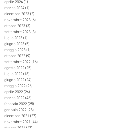
aprile 2024
(1)
1 post
marzo 2024
(1)
1 post
dicembre 2023
(2)
2 post
novembre 2023
(6)
6 post
ottobre 2023
(3)
3 post
settembre 2023
(3)
3 post
luglio 2023
(1)
1 post
giugno 2023
(5)
5 post
maggio 2023
(1)
1 post
ottobre 2022
(9)
9 post
settembre 2022
(16)
16 post
agosto 2022
(25)
25 post
luglio 2022
(18)
18 post
giugno 2022
(24)
24 post
maggio 2022
(26)
26 post
aprile 2022
(26)
26 post
marzo 2022
(46)
46 post
febbraio 2022
(25)
25 post
gennaio 2022
(28)
28 post
dicembre 2021
(27)
27 post
novembre 2021
(44)
44 post