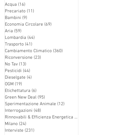
Acqua
(16)
16 post
Precariato
(11)
11 post
Bambini
(9)
9 post
Economia Circolare
(69)
69 post
Aria
(59)
59 post
Lombardia
(44)
44 post
Trasporto
(41)
41 post
Cambiamento Climatico
(360)
360 post
Riconversione
(23)
23 post
No Tav
(13)
13 post
Pesticidi
(44)
44 post
Dieselgate
(4)
4 post
OGM
(19)
19 post
Etichettatura
(6)
6 post
Green New Deal
(95)
95 post
Sperimentazione Animale
(12)
12 post
Interrogazioni
(48)
48 post
Rinnovabili & Efficienza Energetica
(126)
126 post
Milano
(24)
24 post
Interviste
(231)
231 post