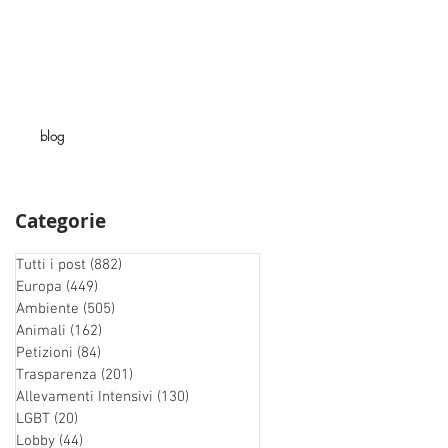
blog
Categorie
Tutti i post
(882)
882 post
Europa
(449)
449 post
Ambiente
(505)
505 post
Animali
(162)
162 post
Petizioni
(84)
84 post
Trasparenza
(201)
201 post
Allevamenti Intensivi
(130)
130 post
LGBT
(20)
20 post
Lobby
(44)
44 post