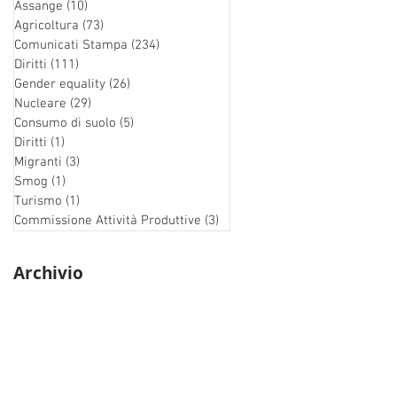
Assange
(10)
10 post
Agricoltura
(73)
73 post
Comunicati Stampa
(234)
234 post
Diritti
(111)
111 post
Gender equality
(26)
26 post
Nucleare
(29)
29 post
Consumo di suolo
(5)
5 post
Diritti
(1)
1 post
Migranti
(3)
3 post
Smog
(1)
1 post
Turismo
(1)
1 post
Commissione Attività Produttive
(3)
3 post
Archivio