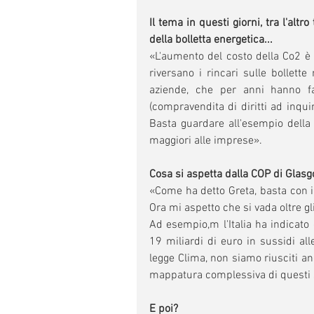
Il tema in questi giorni, tra l'altr
della bolletta energetica...
«L'aumento del costo della Co2 è g
riversano i rincari sulle bollett
aziende, che per anni hanno fat
(compravendita di diritti ad inqui
Basta guardare all'esempio della 
maggiori alle imprese».
Cosa si aspetta dalla COP di Gla
«Come ha detto Greta, basta con il 
Ora mi aspetto che si vada oltre gli
Ad esempio,m l'Italia ha indicato
19 miliardi di euro in sussidi alle
legge Clima, non siamo riusciti an
mappatura complessiva di questi s
E poi?