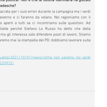
à politica? Non è che la fluidità identitaria ha giocato 
 tedesche?
rata per i suoi errori durante la campagna ma i verdi 
verno e ci faranno da volano. Noi ragioniamo con il 
aperti a tutti se ci incontriamo sulle questioni. Ad 
telle perché Stefano Lo Russo ha detto che della 
 ma gli interessa solo difendere posti di lavoro. Stiamo 
remo mai la stampella del PD: dobbiamo lavorare sulla 
attualita/2021/10/01/news/clima_non_saremo_noi_verdi
20233932/