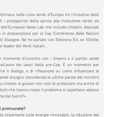
timana nella culla verde d'Europa tra l'iniziativa dello 
i i protagonisti della spinta alla rivoluzione verde, da 
 dell'European Ideas Lab che include cittadini, deputati 
p in preparazione per la Cop (Conferenza delle Nazioni 
i Glasgow. Ne ho parlato con Eleonora Evi, ex 5Stelle, 
-leader dei Verdi italiani.
 momento d'incontro con i Greens e il partito verde 
ll'avvio dei lavori della pre-Cop. È un momento per 
rire il dialogo, e di riflessione su come influenzare le 
è grande bisogno considerate le ultime parole del ministro 
ha chiesto ai giovani non solo di protestare ma anche di 
adulti che hanno creato il problema si aspettano adesso 
gne dal fuoco?».
rdi promuovete?
a importante sulle energie rinnovabili, la riduzione del 