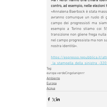
Ma i Verdi hanno una chiara identit
contro, ad esempio, nelle elezioni
«Annalena Baerbock è stata massac
avranno comunque un ruolo di go
campo dei progressisti ma siamo 
esempio a Torino stiamo coi 5S
transizione non gliene frega nulla
nel campo progressista ma non sa
nostra identità».
https://espresso.repubblica.it/
_la_stampella_della_sinistra_-3
Tag:
europa verde
Cingolani
pnrr
Ambiente
Europa
Acqua