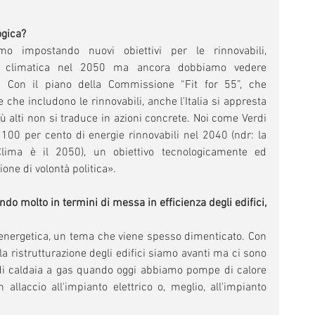
ogica?
o impostando nuovi obiettivi per le rinnovabili, 
ità climatica nel 2050 ma ancora dobbiamo vedere 
i. Con il piano della Commissione “Fit for 55”, che 
che includono le rinnovabili, anche l'Italia si appresta 
più alti non si traduce in azioni concrete. Noi come Verdi 
100 per cento di energie rinnovabili nel 2040 (ndr: la 
lima è il 2050), un obiettivo tecnologicamente ed 
one di volontà politica».
ndo molto in termini di messa in efficienza degli edifici, 
za energetica, un tema che viene spesso dimenticato. Con 
lla ristrutturazione degli edifici siamo avanti ma ci sono 
di caldaia a gas quando oggi abbiamo pompe di calore 
llaccio all'impianto elettrico o, meglio, all'impianto 