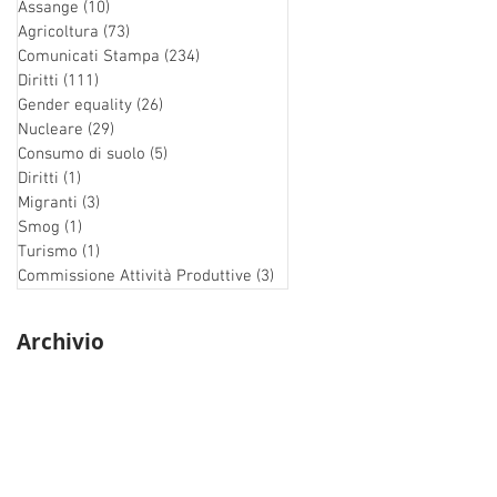
Assange
(10)
10 post
Agricoltura
(73)
73 post
Comunicati Stampa
(234)
234 post
Diritti
(111)
111 post
Gender equality
(26)
26 post
Nucleare
(29)
29 post
Consumo di suolo
(5)
5 post
Diritti
(1)
1 post
Migranti
(3)
3 post
Smog
(1)
1 post
Turismo
(1)
1 post
Commissione Attività Produttive
(3)
3 post
Archivio