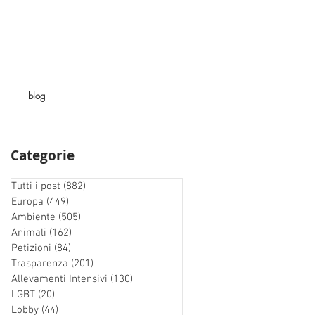
blog
Categorie
Tutti i post
(882)
882 post
Europa
(449)
449 post
Ambiente
(505)
505 post
Animali
(162)
162 post
Petizioni
(84)
84 post
Trasparenza
(201)
201 post
Allevamenti Intensivi
(130)
130 post
LGBT
(20)
20 post
Lobby
(44)
44 post