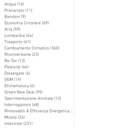
Acqua
(16)
16 post
Precariato
(11)
11 post
Bambini
(9)
9 post
Economia Circolare
(69)
69 post
Aria
(59)
59 post
Lombardia
(44)
44 post
Trasporto
(41)
41 post
Cambiamento Climatico
(360)
360 post
Riconversione
(23)
23 post
No Tav
(13)
13 post
Pesticidi
(44)
44 post
Dieselgate
(4)
4 post
OGM
(19)
19 post
Etichettatura
(6)
6 post
Green New Deal
(95)
95 post
Sperimentazione Animale
(12)
12 post
Interrogazioni
(48)
48 post
Rinnovabili & Efficienza Energetica
(126)
126 post
Milano
(24)
24 post
Interviste
(231)
231 post