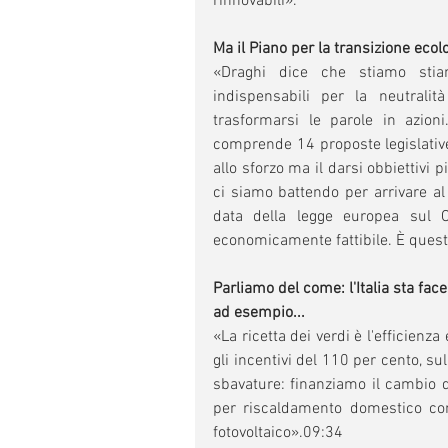
rinnovabili».
Ma il Piano per la transizione ecol
«Draghi dice che stiamo stiam
indispensabili per la neutral
trasformarsi le parole in azion
comprende 14 proposte legislative 
allo sforzo ma il darsi obbiettivi 
ci siamo battendo per arrivare al 
data della legge europea sul C
economicamente fattibile. È questi
Parliamo del come: l'Italia sta face
ad esempio...
«La ricetta dei verdi è l'efficien
gli incentivi del 110 per cento, su
sbavature: finanziamo il cambio 
per riscaldamento domestico con a
fotovoltaico».09:34