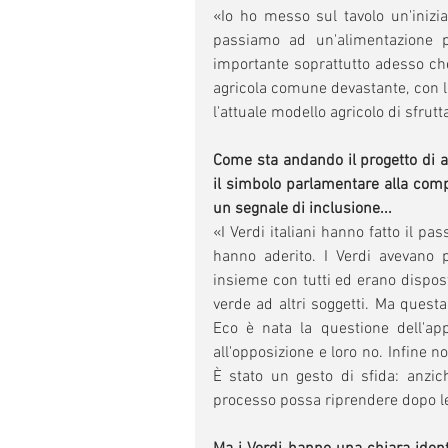
«Io ho messo sul tavolo un'inizia
passiamo ad un'alimentazione p
importante soprattutto adesso che 
agricola comune devastante, con l'a
l'attuale modello agricolo di sfrutt
Come sta andando il progetto di all
il simbolo parlamentare alla com
un segnale di inclusione...
«I Verdi italiani hanno fatto il pa
hanno aderito. I Verdi avevano 
insieme con tutti ed erano dispost
verde ad altri soggetti. Ma quest
Eco è nata la questione dell'app
all'opposizione e loro no. Infine 
È stato un gesto di sfida: anzic
processo possa riprendere dopo l