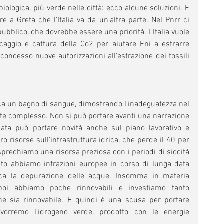
ologica, più verde nelle città: ecco alcune soluzioni. E 
 a Greta che l'Italia va da un'altra parte. Nel Pnrr ci 
pubblico, che dovrebbe essere una priorità. L'Italia vuole 
caggio e cattura della Co2 per aiutare Eni a estrarre 
concesso nuove autorizzazioni all'estrazione dei fossili 
ica un bagno di sangue, dimostrando l'inadeguatezza nel 
e complesso. Non si può portare avanti una narrazione 
data può portare novità anche sul piano lavorativo e 
 risorse sull'infrastruttura idrica, che perde il 40 per 
sprechiamo una risorsa preziosa con i periodi di siccità 
ato abbiamo infrazioni europee in corso di lunga data 
ca la depurazione delle acque. Insomma in materia 
 poi abbiamo poche rinnovabili e investiamo tanto 
he sia rinnovabile. E quindi è una scusa per portare 
vorremo l'idrogeno verde, prodotto con le energie 