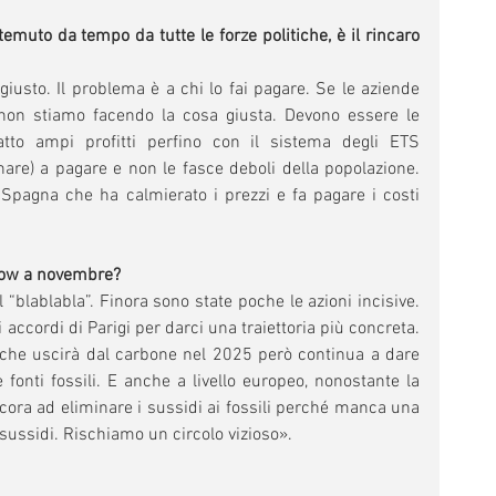
o temuto da tempo da tutte le forze politiche, è il rincaro 
iusto. Il problema è a chi lo fai pagare. Se le aziende 
e non stiamo facendo la cosa giusta. Devono essere le 
to ampi profitti perfino con il sistema degli ETS 
nare) a pagare e non le fasce deboli della popolazione. 
Spagna che ha calmierato i prezzi e fa pagare i costi 
sgow a novembre?
“blablabla”. Finora sono state poche le azioni incisive. 
 accordi di Parigi per darci una traiettoria più concreta. 
 che uscirà dal carbone nel 2025 però continua a dare 
 fonti fossili. E anche a livello europeo, nonostante la 
cora ad eliminare i sussidi ai fossili perché manca una 
ussidi. Rischiamo un circolo vizioso».