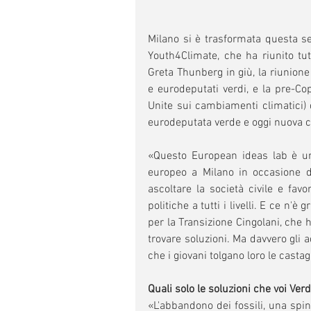
Milano si è trasformata questa set
Youth4Climate, che ha riunito tutt
Greta Thunberg in giù, la riunione
e eurodeputati verdi, e la pre-Co
Unite sui cambiamenti climatici) d
eurodeputata verde e oggi nuova co
«Questo European ideas lab è un
europeo a Milano in occasione de
ascoltare la società civile e favo
politiche a tutti i livelli. E ce n'
per la Transizione Cingolani, che 
trovare soluzioni. Ma davvero gli 
che i giovani tolgano loro le casta
Quali solo le soluzioni che voi Ve
«L'abbandono dei fossili, una spint