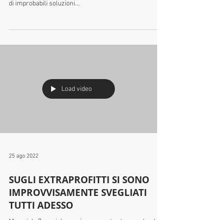
Nei giorni scorsi in tv mentre #IgnazioLaRussa mi
accusava di fare slogan su #extraprofitti e farneticava
di improbabili soluzioni...
Load video
25 ago 2022
SUGLI EXTRAPROFITTI SI SONO