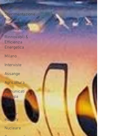
Green New
Deal
Sperimentazione
Animale
Interrogazioni
Rinnovabili &
Efficienza
Energetica
Milano
Interviste
Assange
Agricoltura
Comunicati
Stampa
Diritti
Gender
equality
Nucleare