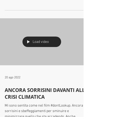
24 ago 2022
ESPOSTO CONTRO COMPAGNIE
ENERGETICHE
Oggi #AlleanzaVerdiSinistra ha presentato un esposto
alla Procura della Repubblica di Roma per aprire
un’indagine per evasione fiscale e...
Load video