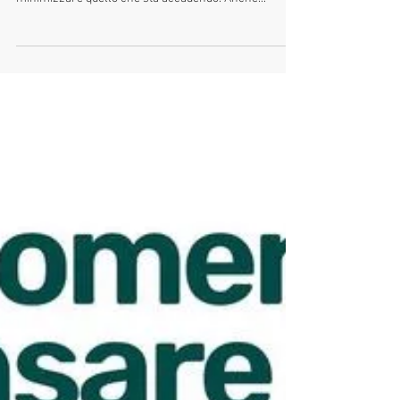
20 ago 2022
ANCORA SORRISINI DAVANTI ALLA
CRISI CLIMATICA
Mi sono sentita come nel film #dontLookup. Ancora
sorrisini e sbeffeggiamenti per sminuire e
minimizzare quello che sta accadendo. Anche...