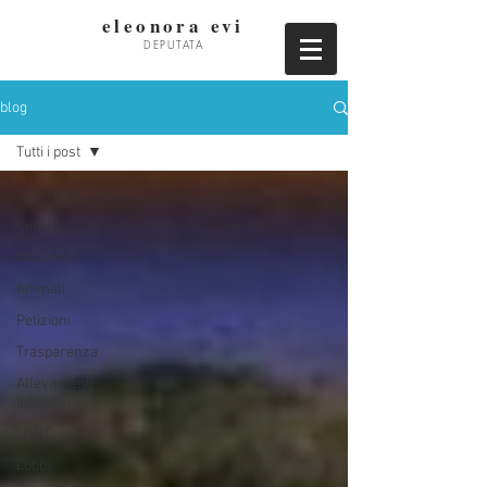
eleonora evi
DEPUTATA
blog
Tutti i post
Tutti i post
Europa
Ambiente
Animali
Petizioni
Trasparenza
Allevamenti
Intensivi
LGBT
Lobby