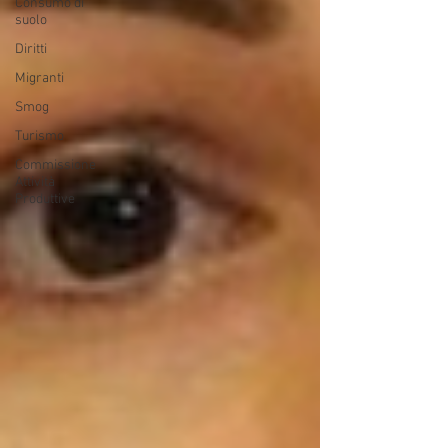
Consumo di
suolo
Diritti
Migranti
Smog
Turismo
Commissione
Attività
Produttive