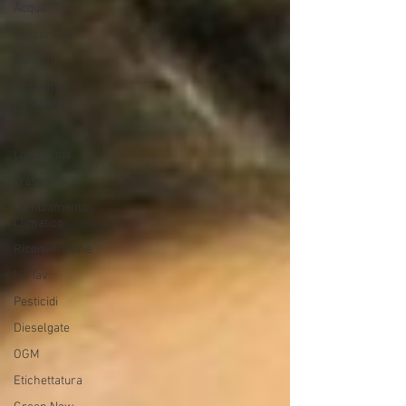
Acqua
Precariato
Bambini
Economia
Circolare
Aria
Lombardia
Trasporto
Cambiamento
Climatico
Riconversione
No Tav
Pesticidi
Dieselgate
OGM
Etichettatura