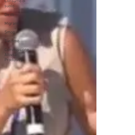
Consumo di
suolo
Diritti
Migranti
Smog
Turismo
Commissione
Attività
Produttive