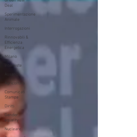
Green New
Deal
Sperimentazione
Animale
Interrogazioni
Rinnovabili &
Efficienza
Energetica
Milano
Interviste
Assange
Agricoltura
Comunicati
Stampa
Diritti
Gender
equality
Nucleare