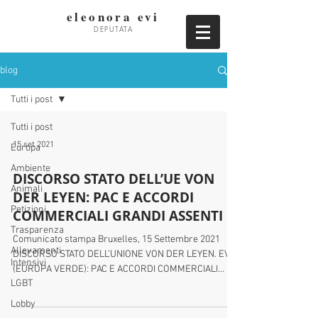
eleonora evi
DEPUTATA
blog
Tutti i post
Tutti i post
15 set 2021
Europa
Ambiente
DISCORSO STATO DELL’UE VON
Animali
DER LEYEN: PAC E ACCORDI
Petizioni
COMMERCIALI GRANDI ASSENTI
Trasparenza
Comunicato stampa Bruxelles, 15 Settembre 2021
Allevamenti
DISCORSO STATO DELL’UNIONE VON DER LEYEN. EVI
Intensivi
(EUROPA VERDE): PAC E ACCORDI COMMERCIALI...
LGBT
Lobby