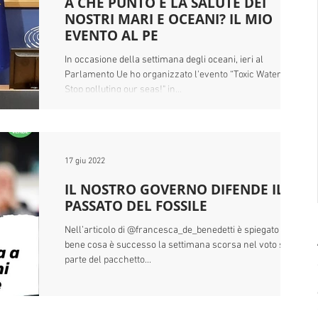
A CHE PUNTO È LA SALUTE DEI
NOSTRI MARI E OCEANI? IL MIO
EVENTO AL PE
In occasione della settimana degli oceani, ieri al
Parlamento Ue ho organizzato l'evento “Toxic Waters.
Stop polluting our seas!" in...
17 giu 2022
IL NOSTRO GOVERNO DIFENDE IL
PASSATO DEL FOSSILE
Nell’articolo di @francesca_de_benedetti è spiegato molto
bene cosa è successo la settimana scorsa nel voto su
parte del pacchetto...