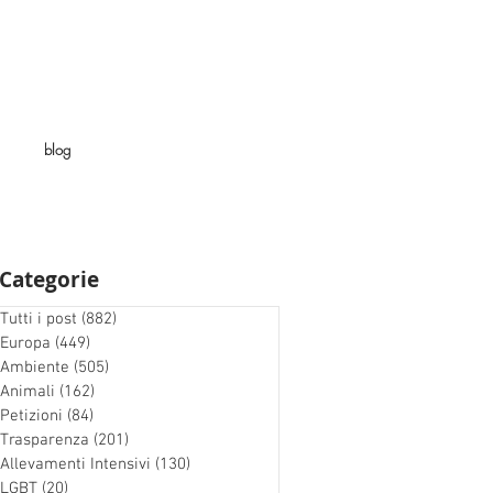
blog
Categorie
Tutti i post
(882)
882 post
Europa
(449)
449 post
Ambiente
(505)
505 post
Animali
(162)
162 post
Petizioni
(84)
84 post
Trasparenza
(201)
201 post
Allevamenti Intensivi
(130)
130 post
LGBT
(20)
20 post