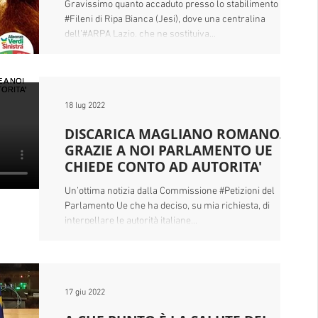
Gravissimo quanto accaduto presso lo stabilimento
#Fileni di Ripa Bianca (Jesi), dove una centralina
nversione
No Tav
Pesticidi
Dieselgate
dell’#ARPA Lazio, che ne sostituiva...
n New Deal
Sperimentazione Animale
18 lug 2022
DISCARICA MAGLIANO ROMANO.
fficienza Energetica
Milano
Interviste
GRAZIE A NOI PARLAMENTO UE
CHIEDE CONTO AD AUTORITA'
Un’ottima notizia dalla Commissione #Petizioni del
Parlamento Ue che ha deciso, su mia richiesta, di
interpellare le autorità italiane...
17 giu 2022