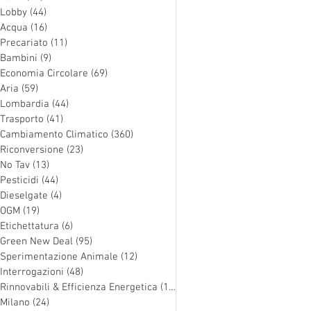
Lobby
(44)
44 post
Acqua
(16)
16 post
Precariato
(11)
11 post
Bambini
(9)
9 post
Economia Circolare
(69)
69 post
Aria
(59)
59 post
Lombardia
(44)
44 post
Trasporto
(41)
41 post
Cambiamento Climatico
(360)
360 post
Riconversione
(23)
23 post
No Tav
(13)
13 post
Pesticidi
(44)
44 post
Dieselgate
(4)
4 post
OGM
(19)
19 post
Etichettatura
(6)
6 post
Green New Deal
(95)
95 post
Sperimentazione Animale
(12)
12 post
Interrogazioni
(48)
48 post
Rinnovabili & Efficienza Energetica
(126)
126 post
Milano
(24)
24 post