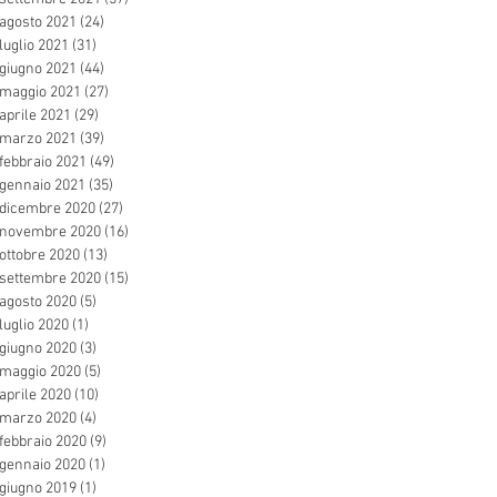
agosto 2021
(24)
24 post
luglio 2021
(31)
31 post
giugno 2021
(44)
44 post
maggio 2021
(27)
27 post
aprile 2021
(29)
29 post
marzo 2021
(39)
39 post
febbraio 2021
(49)
49 post
gennaio 2021
(35)
35 post
dicembre 2020
(27)
27 post
novembre 2020
(16)
16 post
ottobre 2020
(13)
13 post
settembre 2020
(15)
15 post
agosto 2020
(5)
5 post
luglio 2020
(1)
1 post
giugno 2020
(3)
3 post
maggio 2020
(5)
5 post
aprile 2020
(10)
10 post
marzo 2020
(4)
4 post
febbraio 2020
(9)
9 post
gennaio 2020
(1)
1 post
giugno 2019
(1)
1 post