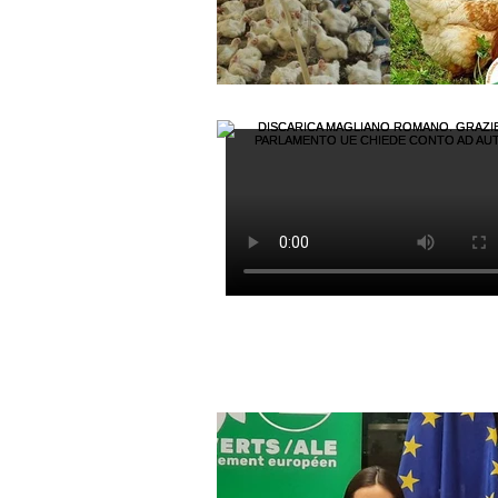
Cambiamento Climatico
Rico
OGM
Etichettatura
Gree
Interrogazioni
Rinnovabili & E
Assange
Agricoltura