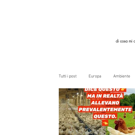
di cosa mi 
Tutti i post
Europa
Ambiente
Allevamenti Intensivi
LGBT
Economia Circolare
Aria