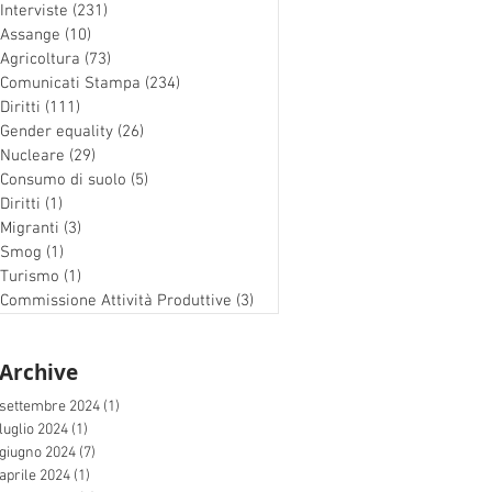
Interviste
(231)
231 post
Assange
(10)
10 post
Agricoltura
(73)
73 post
Comunicati Stampa
(234)
234 post
Diritti
(111)
111 post
Gender equality
(26)
26 post
Nucleare
(29)
29 post
Consumo di suolo
(5)
5 post
Diritti
(1)
1 post
Migranti
(3)
3 post
Smog
(1)
1 post
Turismo
(1)
1 post
Commissione Attività Produttive
(3)
3 post
Archive
settembre 2024
(1)
1 post
luglio 2024
(1)
1 post
giugno 2024
(7)
7 post
aprile 2024
(1)
1 post