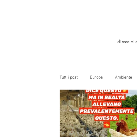
di cosa mi 
Tutti i post
Europa
Ambiente
Allevamenti Intensivi
LGBT
Economia Circolare
Aria