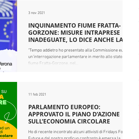
3 nov 2021
INQUINAMENTO FIUME FRATTA-
GORZONE: MISURE INTRAPRESE
INADEGUATE, LO DICE ANCHE LA
COMMISSIONE
"Tempo addietro ho presentato alla Commissione europea
un’interrogazione parlamentare in merito allo stato del
fiume Fratta-Gorzone, nel...
11 feb 2021
PARLAMENTO EUROPEO:
APPROVATO IL PIANO D’AZIONE
SULL’ECONOMIA CIRCOLARE
Ho di recente incontrato alcuni attivisti di Fridays For
Future e dal nostro proficuo confronto è emersa la