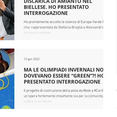
DISCARICA DI AMIANTO NEL
BIELLESE. HO PRESENTATO
INTERROGAZIONE
Ho prontamente accolto le istanze di Europa Verde Biella
che, rappresentata da Stefania Broglia e Alessandro Pizzi,
è scesa in campo...
13 gen 2022
MA LE OLIMPIADI INVERNALI NON
DOVEVANO ESSERE “GREEN”?! HO
PRESENTATO INTERROGAZIONE
Il progetto di costruzione della pista da #bob a #Cortina è
un’opera fortemente impattante sia per la comunità, che
subirà gravi disagi...