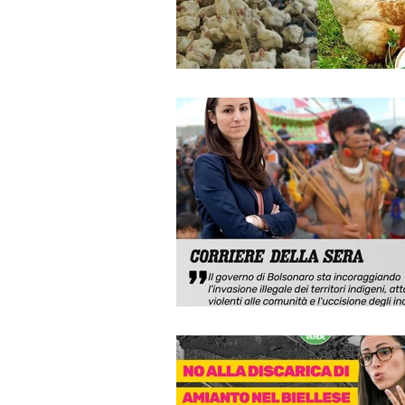
Cambiamento Climatico
Rico
OGM
Etichettatura
Gree
Interrogazioni
Rinnovabili & E
Assange
Agricoltura