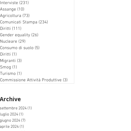
Interviste
(231)
231 post
Assange
(10)
10 post
Agricoltura
(73)
73 post
Comunicati Stampa
(234)
234 post
Diritti
(111)
111 post
Gender equality
(26)
26 post
Nucleare
(29)
29 post
Consumo di suolo
(5)
5 post
Diritti
(1)
1 post
Migranti
(3)
3 post
Smog
(1)
1 post
Turismo
(1)
1 post
Commissione Attività Produttive
(3)
3 post
Archive
settembre 2024
(1)
1 post
luglio 2024
(1)
1 post
giugno 2024
(7)
7 post
aprile 2024
(1)
1 post