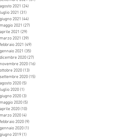
agosto 2021
(24)
24 post
luglio 2021
(31)
31 post
giugno 2021
(44)
44 post
maggio 2021
(27)
27 post
aprile 2021
(29)
29 post
marzo 2021
(39)
39 post
febbraio 2021
(49)
49 post
gennaio 2021
(35)
35 post
dicembre 2020
(27)
27 post
novembre 2020
(16)
16 post
ottobre 2020
(13)
13 post
settembre 2020
(15)
15 post
agosto 2020
(5)
5 post
luglio 2020
(1)
1 post
giugno 2020
(3)
3 post
maggio 2020
(5)
5 post
aprile 2020
(10)
10 post
marzo 2020
(4)
4 post
febbraio 2020
(9)
9 post
gennaio 2020
(1)
1 post
giugno 2019
(1)
1 post