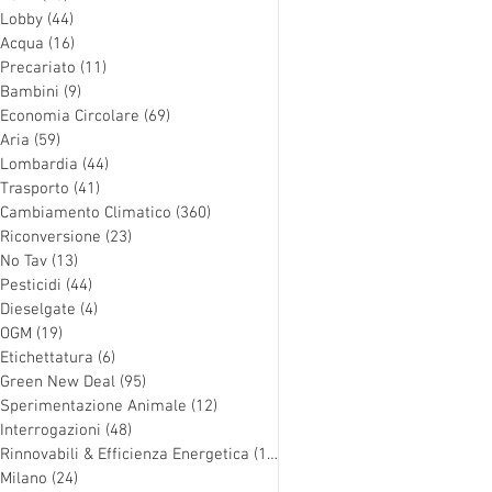
Lobby
(44)
44 post
Acqua
(16)
16 post
Precariato
(11)
11 post
Bambini
(9)
9 post
Economia Circolare
(69)
69 post
Aria
(59)
59 post
Lombardia
(44)
44 post
Trasporto
(41)
41 post
Cambiamento Climatico
(360)
360 post
Riconversione
(23)
23 post
No Tav
(13)
13 post
Pesticidi
(44)
44 post
Dieselgate
(4)
4 post
OGM
(19)
19 post
Etichettatura
(6)
6 post
Green New Deal
(95)
95 post
Sperimentazione Animale
(12)
12 post
Interrogazioni
(48)
48 post
Rinnovabili & Efficienza Energetica
(126)
126 post
Milano
(24)
24 post