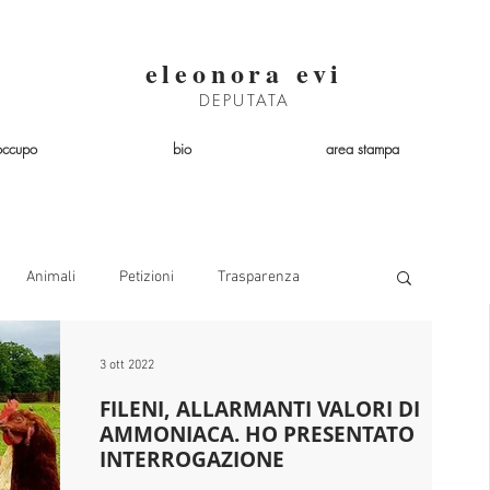
eleonora evi
DEPUTATA
occupo
bio
area stampa
Animali
Petizioni
Trasparenza
Lobby
Acqua
Precariato
Bambini
3 ott 2022
FILENI, ALLARMANTI VALORI DI
AMMONIACA. HO PRESENTATO
Lombardia
Trasporto
INTERROGAZIONE