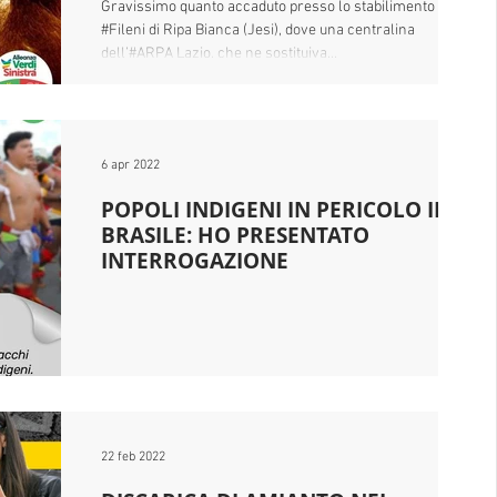
Gravissimo quanto accaduto presso lo stabilimento
#Fileni di Ripa Bianca (Jesi), dove una centralina
nversione
No Tav
Pesticidi
Dieselgate
dell’#ARPA Lazio, che ne sostituiva...
n New Deal
Sperimentazione Animale
6 apr 2022
POPOLI INDIGENI IN PERICOLO IN
fficienza Energetica
Milano
Interviste
BRASILE: HO PRESENTATO
INTERROGAZIONE
22 feb 2022