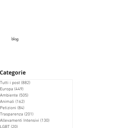
blog
Categorie
Tutti i post
(882)
882 post
Europa
(449)
449 post
Ambiente
(505)
505 post
Animali
(162)
162 post
Petizioni
(84)
84 post
Trasparenza
(201)
201 post
Allevamenti Intensivi
(130)
130 post
LGBT
(20)
20 post