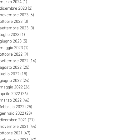
marzo 2024
(1)
1 post
dicembre 2023
(2)
2 post
novembre 2023
(6)
6 post
ottobre 2023
(3)
3 post
settembre 2023
(3)
3 post
luglio 2023
(1)
1 post
giugno 2023
(5)
5 post
maggio 2023
(1)
1 post
ottobre 2022
(9)
9 post
settembre 2022
(16)
16 post
agosto 2022
(25)
25 post
luglio 2022
(18)
18 post
giugno 2022
(24)
24 post
maggio 2022
(26)
26 post
aprile 2022
(26)
26 post
marzo 2022
(46)
46 post
febbraio 2022
(25)
25 post
gennaio 2022
(28)
28 post
dicembre 2021
(27)
27 post
novembre 2021
(44)
44 post
ottobre 2021
(47)
47 post
settembre 2021
(57)
57 post