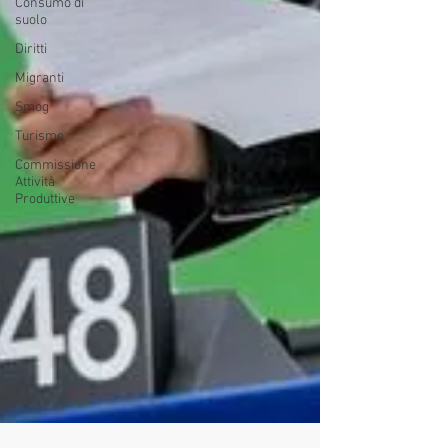
Consumo di
suolo
Diritti
Migranti
Smog
Turismo
Commissione
Attività
Produttive