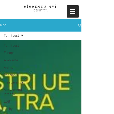
eleonora evi
DEPUTATA
blog
Tutti i post
Tutti i post
Europa
Ambiente
Animali
Petizioni
Trasparenza
Allevamenti
Intensivi
LGBT
Lobby