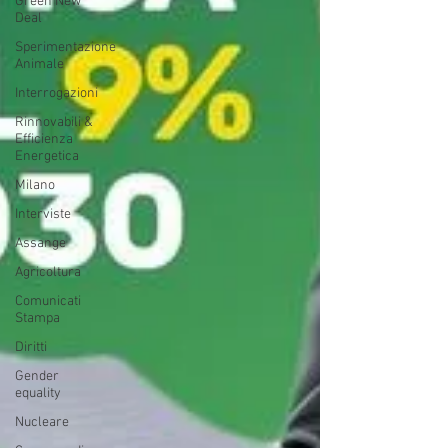
Green New
Deal
Sperimentazione
Animale
Interrogazioni
Rinnovabili &
Efficienza
Energetica
Milano
Interviste
Assange
Agricoltura
Comunicati
Stampa
Diritti
Gender
equality
Nucleare