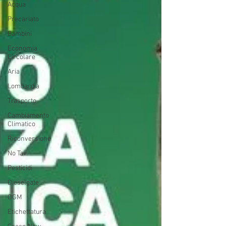
Acqua
Precariato
Bambini
Economia
Circolare
Aria
Lombardia
Trasporto
Cambiamento
Climatico
Riconversione
No Tav
Pesticidi
Dieselgate
OGM
Etichettatura