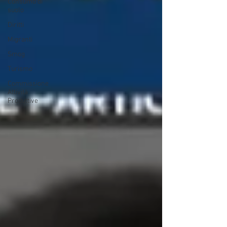
Consumo di
suolo
Diritti
Migranti
Smog
Turismo
Commissione
Attività
Produttive