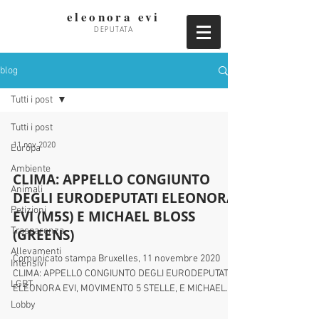
eleonora evi
DEPUTATA
blog
Tutti i post
Tutti i post
11 nov 2020
Europa
Ambiente
CLIMA: APPELLO CONGIUNTO
Animali
DEGLI EURODEPUTATI ELEONORA
Petizioni
EVI (M5S) E MICHAEL BLOSS
Trasparenza
(GREENS)
Allevamenti
Comunicato stampa Bruxelles, 11 novembre 2020
Intensivi
CLIMA: APPELLO CONGIUNTO DEGLI EURODEPUTATI
LGBT
ELEONORA EVI, MOVIMENTO 5 STELLE, E MICHAEL...
Lobby