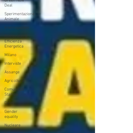
Green New
Deal
Sperimentazione
Animale
Interrogazioni
Rinnovabili &
Efficienza
Energetica
Milano
Interviste
Assange
Agricoltura
Comunicati
Stampa
Diritti
Gender
equality
Nucleare